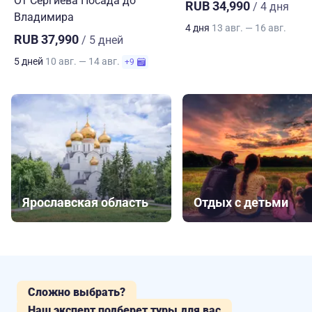
От Сергиева Посада до
RUB 34,990
/ 4 дня
Владимира
4 дня
13 авг. — 16 авг.
RUB 37,990
/ 5 дней
5 дней
10 авг. — 14 авг.
+9
Ярославская область
Отдых с детьми
Сложно выбрать?
Наш эксперт подберет туры для вас