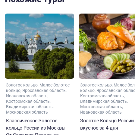
Золотое кольцо
Малое Золотое
Золотое кольцо
Малое Зол
кольцо
Ярославская область
кольцо
Ярославская обла
Ивановская область
Костромская область
Костромская область
Владимирская область
Владимирская область
Московская область
Московская область
Ивановская область
Классическое Золотое
Золотое Кольцо России.
кольцо России из Москвы.
вкусное за 4 дня