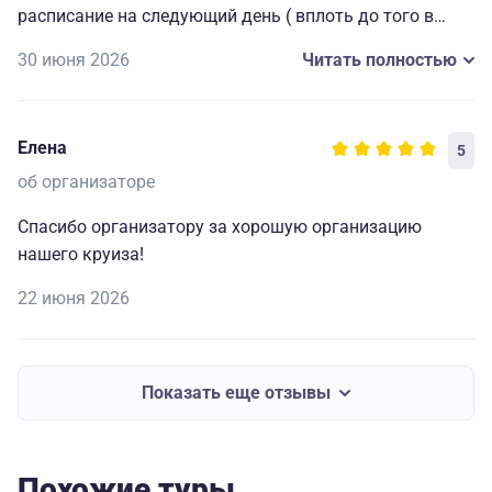
расписание на следующий день ( вплоть до того в
какой автобус садиться на экскурсию), всегда
30 июня 2026
Читать полностью
работающие наушники для экскурсий и т. д. Мелочи,
которые делают путешествие комфортным, приятным
и запоминающимся. Огромная благодарность
Елена
5
капитану и всему составу за прекрасно
организованный отдых.🥰
об организаторе
Спасибо организатору за хорошую организацию
нашего круиза!
22 июня 2026
Показать еще отзывы
Похожие туры