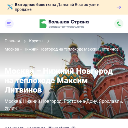
Выгодные билеты
на Дальний Восток уже в
продаже
Главная
Круизы
Москва – Нижний Новгород на теплоходе Максим Литвинов
Москва – Нижний Новгород
на теплоходе Максим
Литвинов
Москва
Нижний Новгород
Ростов-на-Дону
Ярославль
Углич