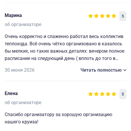
Марина
5
об организаторе
Очень корректно и слаженно работал весь коллектив
теплохода. Всё очень чётко организовано в казалось
бы мелких, но таких важных деталях: вечером полное
расписание на следующий день ( вплоть до того в
какой автобус садиться на экскурсию), всегда
30 июня 2026
Читать полностью
работающие наушники для экскурсий и т. д. Мелочи,
которые делают путешествие комфортным, приятным
и запоминающимся. Огромная благодарность
Елена
5
капитану и всему составу за прекрасно
организованный отдых.🥰
об организаторе
Спасибо организатору за хорошую организацию
нашего круиза!