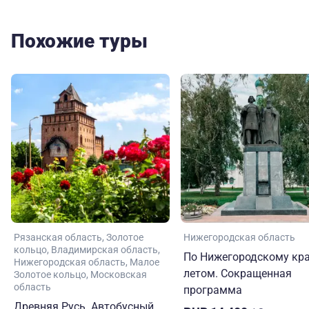
Похожие туры
Рязанская область
Золотое
Нижегородская область
кольцо
Владимирская область
По Нижегородскому кр
Нижегородская область
Малое
летом. Сокращенная
Золотое кольцо
Московская
область
программа
Древняя Русь. Автобусный