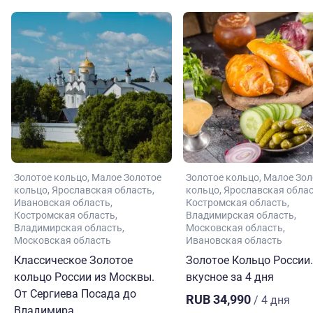
Золотое кольцо
Малое Золотое
Золотое кольцо
Малое Зол
кольцо
Ярославская область
кольцо
Ярославская обла
Ивановская область
Костромская область
Костромская область
Владимирская область
Владимирская область
Московская область
Московская область
Ивановская область
Классическое Золотое
Золотое Кольцо России.
кольцо России из Москвы.
вкусное за 4 дня
От Сергиева Посада до
RUB 34,990
/ 4 дня
Владимира