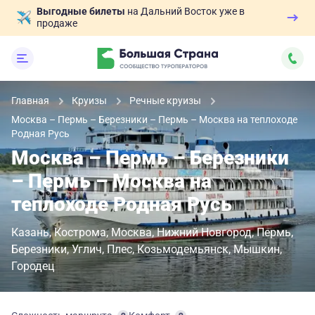
Выгодные билеты
на Дальний Восток уже в
продаже
Главная
Круизы
Речные круизы
Москва – Пермь – Березники – Пермь – Москва на теплоходе
Родная Русь
Москва – Пермь – Березники
– Пермь – Москва на
теплоходе Родная Русь
Казань
Кострома
Москва
Нижний Новгород
Пермь
Березники
Углич
Плес
Козьмодемьянск
Мышкин
Городец