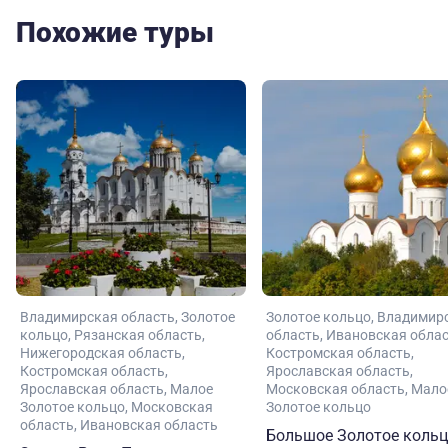
Похожие туры
Владимирская область
Золотое
Золотое кольцо
Владимир
кольцо
Рязанская область
область
Ивановская обла
Нижегородская область
Костромская область
Костромская область
Ярославская область
Ярославская область
Малое
Московская область
Мало
Золотое кольцо
Московская
Золотое кольцо
область
Ивановская область
Большое Золотое коль