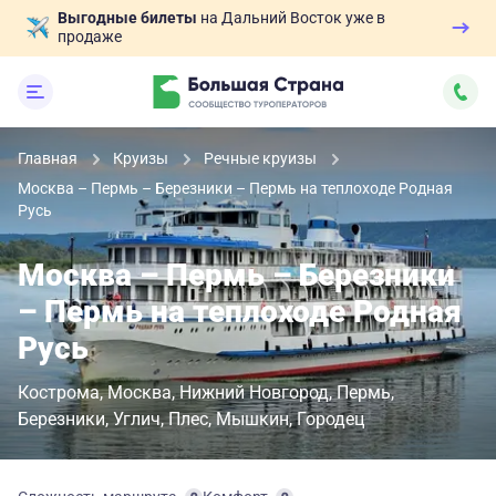
Выгодные билеты
на Дальний Восток уже в
продаже
Главная
Круизы
Речные круизы
Москва – Пермь – Березники – Пермь на теплоходе Родная
Русь
Москва – Пермь – Березники
– Пермь на теплоходе Родная
Русь
Кострома
Москва
Нижний Новгород
Пермь
Березники
Углич
Плес
Мышкин
Городец