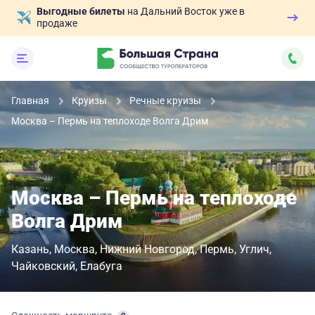
Выгодные билеты
на Дальний Восток уже в
продаже
Главная
Круизы
Речные круизы
Москва – Пермь на теплоходе Волга Дрим
Москва – Пермь на теплоходе
Волга Дрим
Казань
Москва
Нижний Новгород
Пермь
Углич
Чайковский
Елабуга