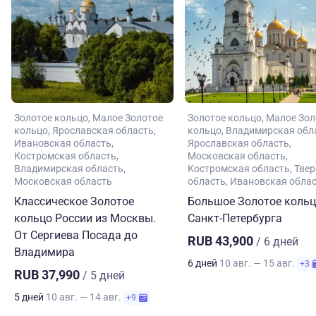
Золотое кольцо
Малое Золотое
Золотое кольцо
Малое Зол
кольцо
Ярославская область
кольцо
Владимирская обл
Ивановская область
Ярославская область
Костромская область
Московская область
Владимирская область
Костромская область
Твер
Московская область
область
Ивановская обла
Классическое Золотое
Большое Золотое кольц
кольцо России из Москвы.
Санкт-Петербурга
От Сергиева Посада до
RUB 43,900
/ 6 дней
Владимира
6 дней
10 авг. — 15 авг.
+3
RUB 37,990
/ 5 дней
5 дней
10 авг. — 14 авг.
+9