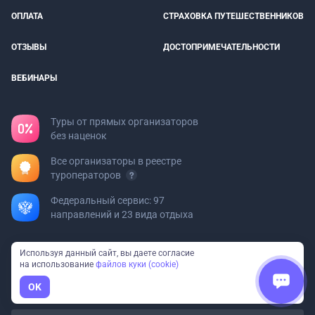
ОПЛАТА
СТРАХОВКА ПУТЕШЕСТВЕННИКОВ
ОТЗЫВЫ
ДОСТОПРИМЕЧАТЕЛЬНОСТИ
ВЕБИНАРЫ
Туры от прямых организаторов
без наценок
Все организаторы в реестре
туроператоров
Федеральный сервис: 97
направлений и 23 вида отдыха
Турфирмам
Используя данный сайт, вы даете согласие
на использование
файлов куки (cookie)
Хотите добавить свой тур?
OK
Пишите на
org@bolshayastrana.com