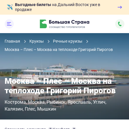
Выгодные билеты
на Дальний Восток уже в
продаже
Главная
Круизы
Речные круизы
Москва – Плес – Москва на теплоходе Григорий Пирогов
Москва – Плес – Москва на
теплоходе Григорий Пирогов
Кострома
Москва
Рыбинск
Ярославль
Углич
Калязин
Плес
Мышкин