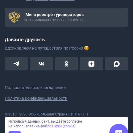
Мы в реестре туроператоров
ООО «Большая Страна» РТО 020723
Давайте дружить
Вдохновляем на путешествия
по России
Пользовательское соглашение
Политика конфиденциальности
© 2016—2026 ООО «Большая Страна». ИНН/КПП
5908078160/590801001 ОГРН 1185958020533
Используя данный сайт, вы даете согласие
Номер в реестре Роскомнадзора № 59-18-006319 (Приказ № 321 от
на использование
файлов куки (cookie)
11.10.2018)