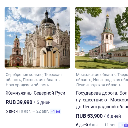
Серебряное кольцо
Тверская
Московская область
Твер
область
Псковская область
область
Новгородская обл
Новгородская область
Ленинградская область
Жемчужины Северной Руси
Государева дорога. Бо
путешествие от Москов
RUB 39,990
/ 5 дней
до Ленинградской обла
5 дней
18 авг. — 22 авг.
+1
RUB 53,900
/ 6 дней
6 дней
6 авг. — 11 авг.
+1