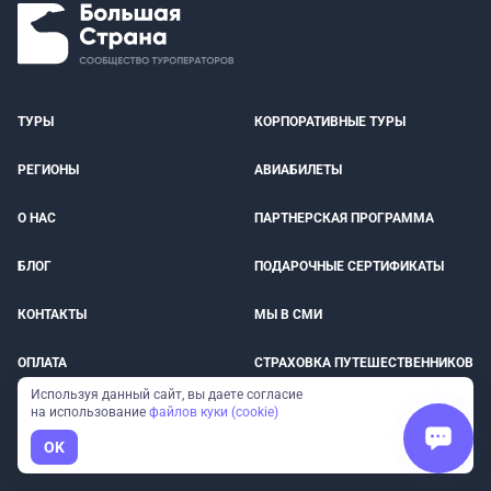
ТУРЫ
КОРПОРАТИВНЫЕ ТУРЫ
РЕГИОНЫ
АВИАБИЛЕТЫ
О НАС
ПАРТНЕРСКАЯ ПРОГРАММА
БЛОГ
ПОДАРОЧНЫЕ СЕРТИФИКАТЫ
КОНТАКТЫ
МЫ В СМИ
ОПЛАТА
СТРАХОВКА ПУТЕШЕСТВЕННИКОВ
Используя данный сайт, вы даете согласие
ОТЗЫВЫ
ДОСТОПРИМЕЧАТЕЛЬНОСТИ
на использование
файлов куки (cookie)
OK
ВЕБИНАРЫ