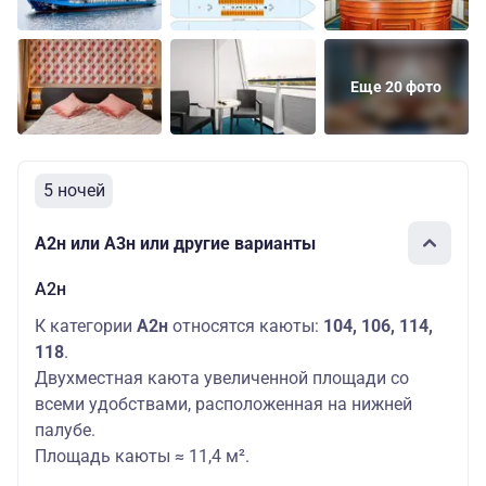
Еще 20 фото
5 ночей
А2н или А3н или другие варианты
А2н
К категории
А2н
относятся каюты:
104, 106, 114,
118
.
Двухместная каюта увеличенной площади со
всеми удобствами, расположенная на нижней
палубе.
Площадь каюты ≈ 11,4 м².