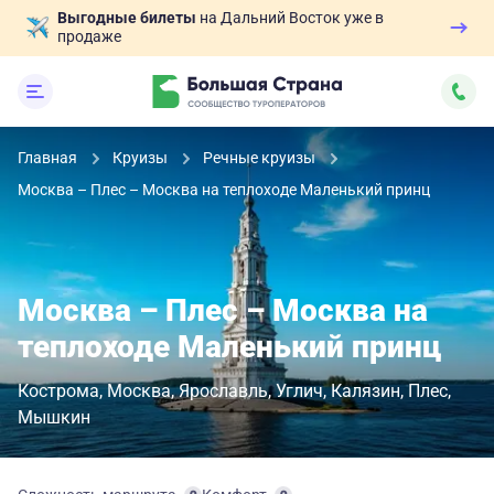
Выгодные билеты
на Дальний Восток уже в
продаже
Главная
Круизы
Речные круизы
Москва – Плес – Москва на теплоходе Маленький принц
Москва – Плес – Москва на
теплоходе Маленький принц
Кострома
Москва
Ярославль
Углич
Калязин
Плес
Мышкин