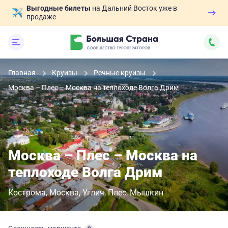
Выгодные билеты
на Дальний Восток уже в
продаже
Главная
Круизы
Речные круизы
Москва – Плес – Москва на теплоходе Волга Дрим
Москва – Плес – Москва на
теплоходе Волга Дрим
Кострома
Москва
Углич
Плес
Мышкин