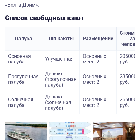
«Волга Дрим».
Список свободных кают
Стоимос
Палуба
Тип каюты
Размещение
за
челове
Основная
Основных
205000
Улучшенная
палуба
мест: 2
руб.
Делюкс
Прогулочная
Основных
235000
(прогулочная
палуба
мест: 2
руб.
палуба)
Делюкс
Солнечная
Основных
265000
(солнечная
палуба
мест: 2
руб.
палуба)