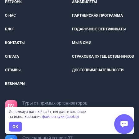
РЕГИОНЫ
АВИАБИЛЕТЫ
О НАС
ПАРТНЕРСКАЯ ПРОГРАММА
БЛОГ
ПОДАРОЧНЫЕ СЕРТИФИКАТЫ
КОНТАКТЫ
МЫ В СМИ
ОПЛАТА
СТРАХОВКА ПУТЕШЕСТВЕННИКОВ
ОТЗЫВЫ
ДОСТОПРИМЕЧАТЕЛЬНОСТИ
ВЕБИНАРЫ
Туры от прямых организаторов
без наценок
Используя данный сайт, вы даете согласие
на использование
файлов куки (cookie)
Все организаторы в реестре
OK
туроператоров
Федеральный сервис: 97