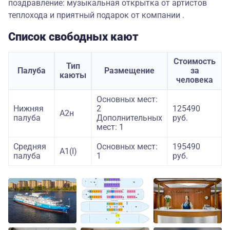
поздравление: музыкальная открытка от артистов
теплохода и приятный подарок от компании .
Список свободных кают
Стоимость
Тип
Палуба
Размещение
за
каюты
человека
Основных мест:
Нижняя
2
125490
А2н
палуба
Дополнительных
руб.
мест: 1
Средняя
Основных мест:
195490
А1(I)
палуба
1
руб.