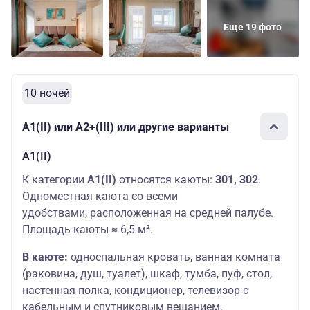
Еще 19 фото
10 ночей
А1(II) или А2+(III) или другие варианты
А1(II)
К категории
А1(II)
относятся каюты:
301, 302
.
Одноместная каюта со всеми
удобствами, расположенная на средней палубе.
Площадь каюты ≈ 6,5 м².
В каюте:
односпальная кровать, ванная комната
(раковина, душ, туалет), шкаф, тумба, пуф, стол,
настенная полка, кондиционер, телевизор с
кабельным и спутниковым вещанием,