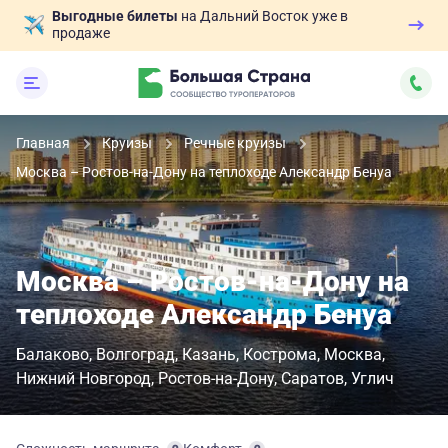
Выгодные билеты
на Дальний Восток уже в
продаже
Главная
Круизы
Речные круизы
Москва – Ростов-на-Дону на теплоходе Александр Бенуа
Москва – Ростов-на-Дону на
теплоходе Александр Бенуа
Балаково
Волгоград
Казань
Кострома
Москва
Нижний Новгород
Ростов-на-Дону
Саратов
Углич