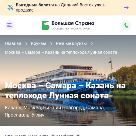
Выгодные билеты
на Дальний Восток уже в
продаже
Главная
Круизы
Речные круизы
Москва – Самара – Казань на теплоходе Лунная соната
Москва – Самара – Казань на
теплоходе Лунная соната
Казань
Москва
Нижний Новгород
Самара
Ярославль
Углич