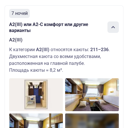
7 ночей
А2(III) или А2-С комфорт или другие
варианты
А2(III)
К категории
А2(III)
относятся каюты:
211–236
.
Двухместная каюта со всеми удобствами,
расположенная на главной палубе.
Площадь каюты ≈ 8,2 м².