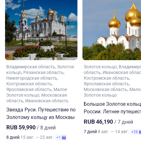
Владимирская область
Золотое
Золотое кольцо
Владимир
кольцо
Рязанская область
область
Ивановская обла
Нижегородская область
Костромская область
Костромская область
Ярославская область
Ярославская область
Малое
Московская область
Мало
Золотое кольцо
Московская
Золотое кольцо
область
Ивановская область
Большое Золотое коль
Звезда Руси. Путешествие по
России. Летнее путешес
Золотому кольцу из Москвы
RUB 46,190
/ 7 дней
RUB 59,990
/ 8 дней
7 дней
8 авг. — 14 авг.
+28
8 дней
15 авг. — 22 авг.
+1