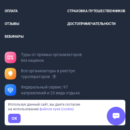
ОПЛАТА
СТРАХОВКА ПУТЕШЕСТВЕННИКОВ
ОТЗЫВЫ
ДОСТОПРИМЕЧАТЕЛЬНОСТИ
ВЕБИНАРЫ
Туры от прямых организаторов
без наценок
Все организаторы в реестре
туроператоров
Федеральный сервис: 97
направлений и 23 вида отдыха
Используя данный сайт, вы даете согласие
Турфирмам
на использование
файлов куки (cookie)
Хотите добавить свой тур?
OK
Пишите на
org@bolshayastrana.com