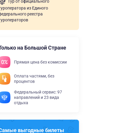
Тур от официального
туроператора из Единого
федерального реестра
туроператоров
Только на Большой Стране
Прямая цена без комиссии
Оплата частями, без
процентов
Федеральный сервис: 97
направлений и 23 вида
отдыха
Самые выгодные билеты