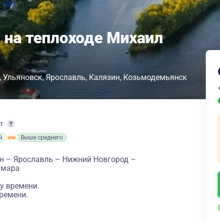
 на теплоходе Михаил
Ульяновск
Ярославль
Калязин
Козьмодемьянск
рт
й
Выше среднего
н – Ярославль – Нижний Новгород –
амара
у времени.
ремени.