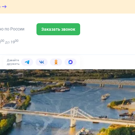
е
но по России
Заказать звонок
00
00
8
до
19
Давайте
дружить: