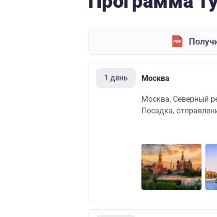
Программа т
Получи
1 день
Москва
Москва, Северный ре
Посадка, отправлени