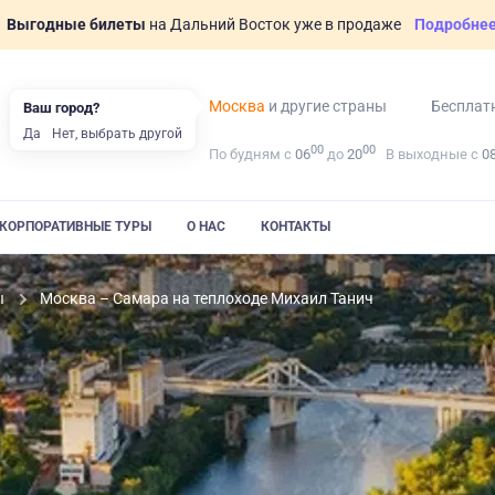
Выгодные билеты
на Дальний Восток уже в продаже
Подробне
Москва
и другие страны
Бесплат
Ваш город?
Да
Нет, выбрать другой
00
00
По будням с
06
до
20
В выходные с
0
КОРПОРАТИВНЫЕ ТУРЫ
О НАС
КОНТАКТЫ
ы
Москва – Самара на теплоходе Михаил Танич