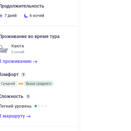
Продолжительность
7 дней
6 ночей
Проживание во время тура
Каюта
6 ночей
К проживанию
Комфорт
Средний
Выше среднего
Сложность
Легкий
уровень
К маршруту