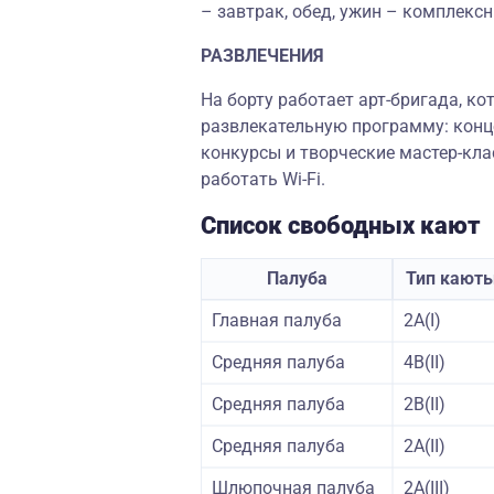
– завтрак, обед, ужин – комплексн
РАЗВЛЕЧЕНИЯ
На борту работает арт-бригада, к
развлекательную программу: конц
конкурсы и творческие мастер-кла
работать Wi-Fi.
Список свободных кают
Палуба
Тип кают
Главная палуба
2А(I)
Средняя палуба
4В(II)
Средняя палуба
2B(II)
Средняя палуба
2А(II)
Шлюпочная палуба
2А(III)