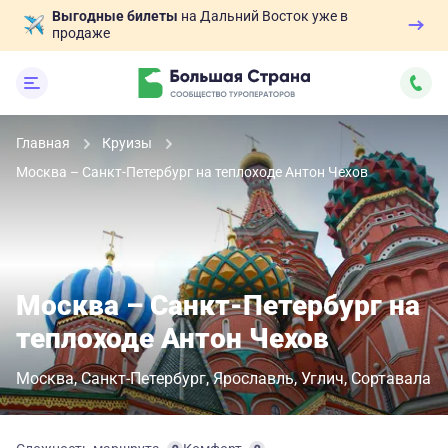
Выгодные билеты
на Дальний Восток уже в
продаже
Главная
Круизы
Москва – Санкт-Петербург на теплоходе Антон Чехов
Москва – Санкт-Петербург на
теплоходе Антон Чехов
Москва
Санкт-Петербург
Ярославль
Углич
Сортавала