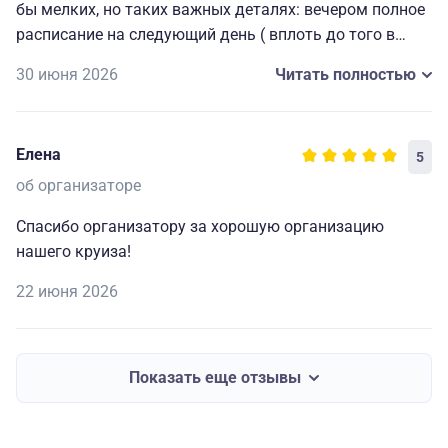
бы мелких, но таких важных деталях: вечером полное
расписание на следующий день ( вплоть до того в
какой автобус садиться на экскурсию), всегда
30 июня 2026
Читать полностью
работающие наушники для экскурсий и т. д. Мелочи,
которые делают путешествие комфортным, приятным
и запоминающимся. Огромная благодарность
Елена
5
капитану и всему составу за прекрасно
организованный отдых.🥰
об организаторе
Спасибо организатору за хорошую организацию
нашего круиза!
22 июня 2026
Показать еще отзывы