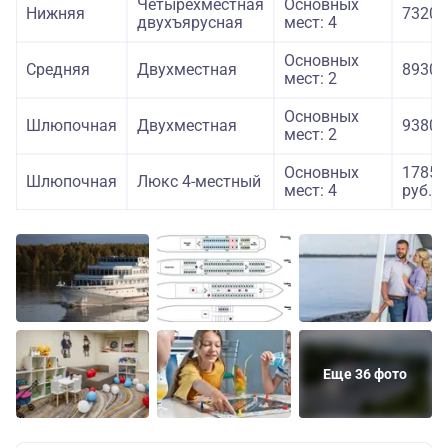
Четырехместная
Основных
Нижняя
73200
двухъярусная
мест: 4
Основных
Средняя
Двухместная
89300
мест: 2
Основных
Шлюпочная
Двухместная
93800
мест: 2
Основных
17850
Шлюпочная
Люкс 4-местный
мест: 4
руб.
Еще 36 фото