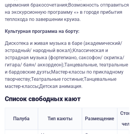
церемония бракосочетания;Возможность отправиться
на экскурсионную программу «» в городе прибытия
теплохода по завершении круиза.
Культурная программа на борту:
Дискотека и живая музыка в баре (академический/
эстрадный/ народный вокал);Классическая и
эстрадная музыка (фортепиано, саксофон/ скрипка/
гитара/ баян/ аккордеон);Танцевальные, театральные
и бардовские дуэты;Мастер-классы по прикладному
творчеству;Театральные гостиные;Танцевальные
мастер-классы;Детская анимация.
Список свободных кают
Стоим
Палуба
Тип каюты
Размещение
з
чело