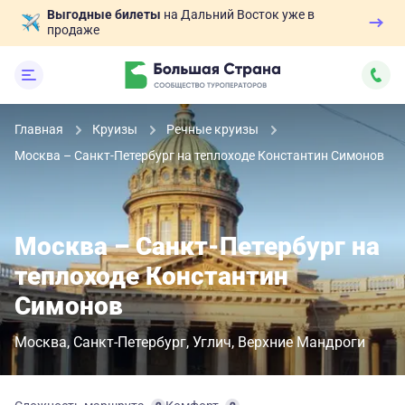
Выгодные билеты
на Дальний Восток уже в
продаже
Главная
Круизы
Речные круизы
Москва – Санкт-Петербург на теплоходе Константин Симонов
Москва – Санкт-Петербург на
теплоходе Константин
Симонов
Москва
Санкт-Петербург
Углич
Верхние Мандроги