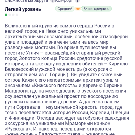
Сложность маршрута
Комфорт
Легкий
уровень
Средний
Выше среднего
Великолепный круиз из самого сердца России в
великий город на Неве с его уникальными
архитектурными ансамблями, особенной атмосферой
улиц и площадей и знаменитыми на весь мир
разводными мостами. Во время путешествия вы
посетите Углич – красивейший старинный русский
город Золотого кольца России, средоточие русской
истории, а также одну из древних обителей – Кирилло-
Белозерский мужской монастырь (экскурсия с
отправлением из с. Горицы). Вы увидите сказочный
остров Кижи с его неповторимым архитектурным
ансамблем «Кижского погоста» и деревню Верхние
Мандроги, где на месте древнего русского поселения
осуществлен уникальный проект по воссозданию
русской национальной деревни. А далее на вашем
пути Сортавала – изумительной красоты город, где
тесно переплетается история России, Карелии, Швеции
и Финляндии. Отсюда вас ждёт автобусно-пешеходная
экскурсия на уникальный Мраморный каньон
«Рускеала». И, наконец, перед вами откроются
«жемчужины» Ладожского озера – живописные