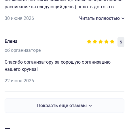
расписание на следующий день ( вплоть до того в
какой автобус садиться на экскурсию), всегда
30 июня 2026
Читать полностью
работающие наушники для экскурсий и т. д. Мелочи,
которые делают путешествие комфортным, приятным
и запоминающимся. Огромная благодарность
Елена
5
капитану и всему составу за прекрасно
организованный отдых.🥰
об организаторе
Спасибо организатору за хорошую организацию
нашего круиза!
22 июня 2026
Показать еще отзывы