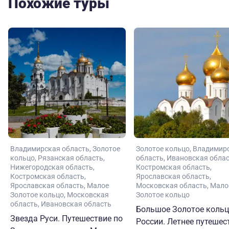
Похожие туры
Владимирская область
Золотое
Золотое кольцо
Владимир
кольцо
Рязанская область
область
Ивановская обла
Нижегородская область
Костромская область
Костромская область
Ярославская область
Ярославская область
Малое
Московская область
Мало
Золотое кольцо
Московская
Золотое кольцо
область
Ивановская область
Большое Золотое коль
Звезда Руси. Путешествие по
России. Летнее путешес