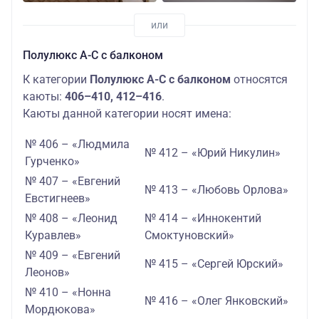
Полулюкс А-С с балконом
К категории
Полулюкс А-С с балконом
относятся
каюты:
406–410, 412–416
.
Каюты данной категории носят имена:
№ 406 – «Людмила
№ 412 – «Юрий Никулин»
Гурченко»
№ 407 – «Евгений
№ 413 – «Любовь Орлова»
Евстигнеев»
№ 408 – «Леонид
№ 414 – «Иннокентий
Куравлев»
Смоктуновский»
№ 409 – «Евгений
№ 415 – «Сергей Юрский»
Леонов»
№ 410 – «Нонна
№ 416 – «Олег Янковский»
Мордюкова»