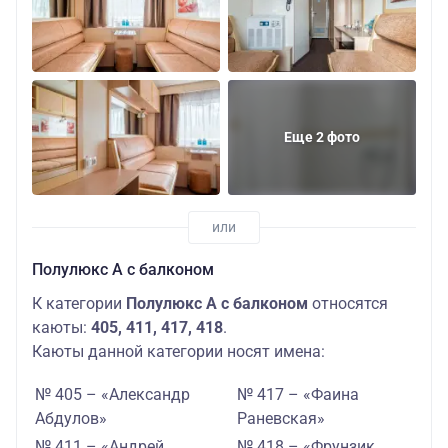
Еще 2 фото
Полулюкс А с балконом
К категории
Полулюкс А с балконом
относятся
каюты:
405, 411, 417, 418
.
Каюты данной категории носят имена:
№ 405 – «Александр
№ 417 – «Фаина
Абдулов»
Раневская»
№ 411 – «Андрей
№ 418 – «Фрунзик