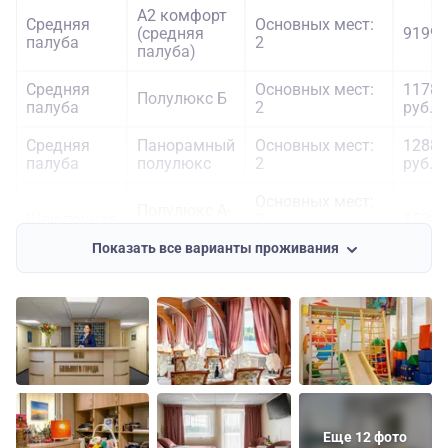
А2 комфорт
Средняя
Основных мест:
(средняя
91990
палуба
2
палуба)
Средняя
Основных мест:
11789
Полулюкс Б
палуба
2
руб.
Средняя
Панорамный
Основных мест:
12889
палуба
полулюкс
2
руб.
Основных мест:
Полулюкс А-
Шлюпочная
2
15889
С с
палуба
Дополнительных
руб.
балконом
Показать все варианты проживания
мест: 1
Еще 12 фото