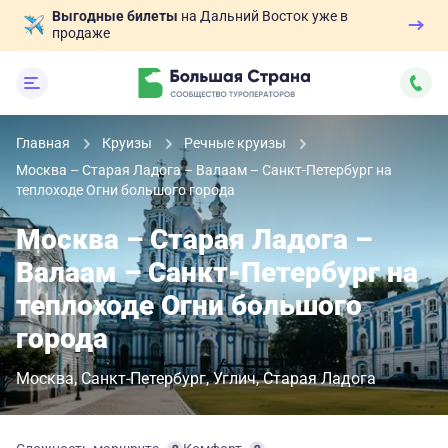
Выгодные билеты
на Дальний Восток уже в
продаже
Главная
Круизы
Речные круизы
Москва – Старая Ладога – Валаам – Санкт-Петербург на
теплоходе Огни большого города
Москва – Старая Ладога –
Валаам – Санкт-Петербург на
теплоходе Огни большого
города
Москва
Санкт-Петербург
Углич
Старая Ладога