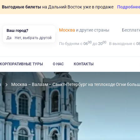
Выгодные билеты
на Дальний Восток уже в продаже
Подробне
Москва
и другие страны
Бесплат
Ваш город?
Да
Нет, выбрать другой
00
00
По будням с
06
до
20
В выходные с
0
КОРПОРАТИВНЫЕ ТУРЫ
О НАС
КОНТАКТЫ
ы
Москва – Валаам – Санкт-Петербург на теплоходе Огни больш