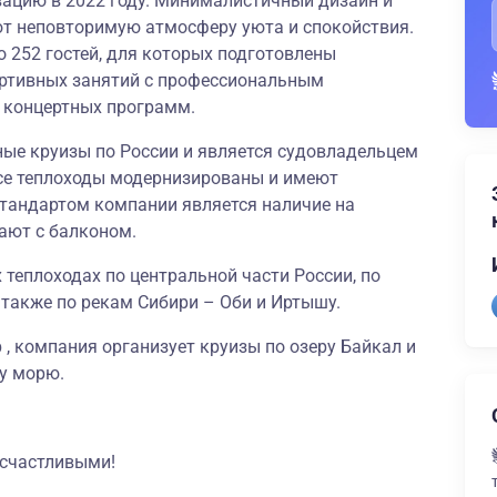
вацию в 2022 году. Минималистичный дизайн и
ют неповторимую атмосферу уюта и спокойствия.
о 252 гостей, для которых подготовлены
портивных занятий с профессиональным
и концертных программ.
ные круизы по России и является судовладельцем
се теплоходы модернизированы и имеют
тандартом компании является наличие на
ают с балконом.
 теплоходах по центральной части России, по
а также по рекам Сибири – Оби и Иртышу.
, компания организует круизы по озеру Байкал и
у морю.
 счастливыми!