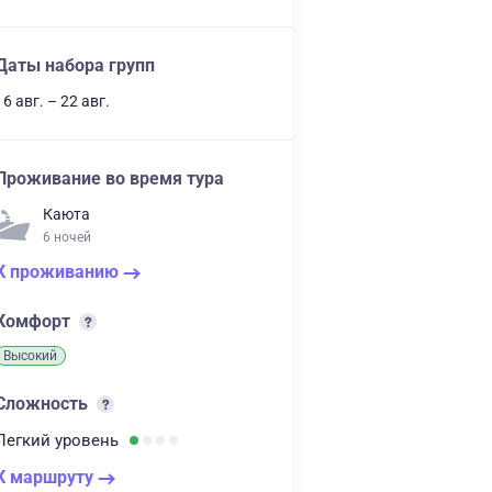
Даты набора групп
16 авг. – 22 авг.
Проживание во время тура
Каюта
6 ночей
К проживанию
Комфорт
Высокий
Сложность
Легкий
уровень
К маршруту