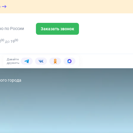
е
но по России
Заказать звонок
00
00
8
до
19
Давайте
дружить:
ого города