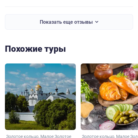
Показать еще отзывы
Похожие туры
Золотое кольцо
Малое Золотое
Золотое кольцо
Малое Зол