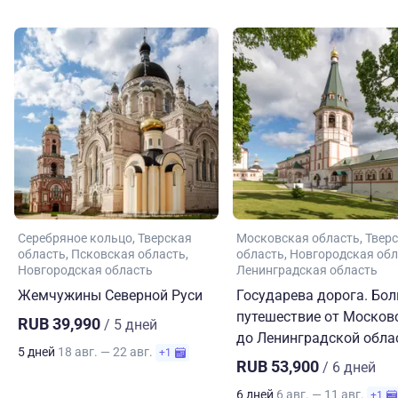
Серебряное кольцо
Тверская
Московская область
Твер
область
Псковская область
область
Новгородская обл
Новгородская область
Ленинградская область
Жемчужины Северной Руси
Государева дорога. Бо
путешествие от Москов
RUB 39,990
/ 5 дней
до Ленинградской обла
5 дней
18 авг. — 22 авг.
+1
RUB 53,900
/ 6 дней
6 дней
6 авг. — 11 авг.
+1