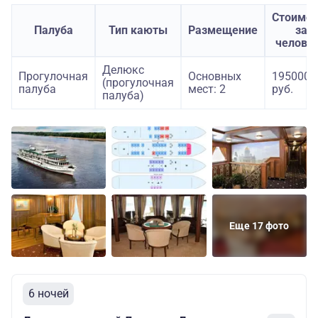
Стоимос
Палуба
Тип каюты
Размещение
за
челове
Делюкс
Прогулочная
Основных
195000
(прогулочная
палуба
мест: 2
руб.
палуба)
Еще 17 фото
6 ночей