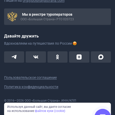
Пишите на
org@bolshayastrana.com
Мы в реестре туроператоров
ООО «Большая Страна» РТО 020723
Давайте дружить
Вдохновляем на путешествия
по России
Пользовательское соглашение
Политика конфиденциальности
© 2016—2026 ООО «Большая Страна». ИНН/КПП
5908078160/590801001 ОГРН 1185958020533
Используя данный сайт, вы даете согласие
Номер в реестре Роскомнадзора № 59-18-006319 (Приказ № 321 от
на использование
файлов куки (cookie)
11.10.2018)