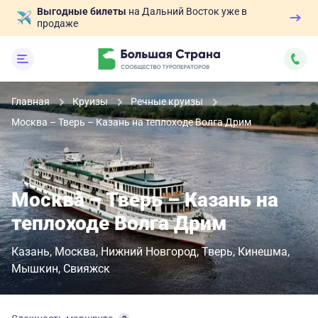
Выгодные билеты
на Дальний Восток уже в
продаже
Главная
Круизы
Речные круизы
Москва – Тверь – Казань на теплоходе Волга Дрим
Москва – Тверь – Казань на
теплоходе Волга Дрим
Казань
Москва
Нижний Новгород
Тверь
Кинешма
Мышкин
Свияжск