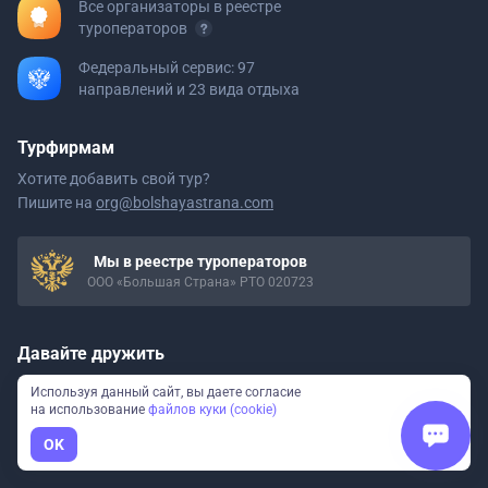
Все организаторы в реестре
туроператоров
Федеральный сервис: 97
направлений и 23 вида отдыха
Турфирмам
Хотите добавить свой тур?
Пишите на
org@bolshayastrana.com
Мы в реестре туроператоров
ООО «Большая Страна» РТО 020723
Давайте дружить
Вдохновляем на путешествия
по России
Используя данный сайт, вы даете согласие
на использование
файлов куки (cookie)
OK