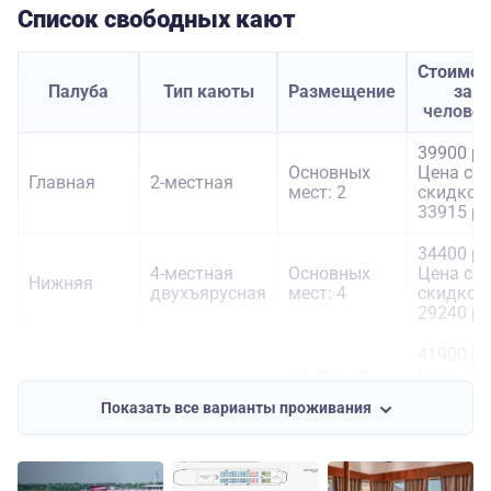
Список свободных кают
Стоимос
Палуба
Тип каюты
Размещение
за
челове
39900 ру
Основных
Цена со
Главная
2-местная
мест: 2
скидкой:
33915 ру
34400 ру
4-местная
Основных
Цена со
Нижняя
двухъярусная
мест: 4
скидкой:
29240 ру
41900 ру
Основных
Цена со
Средняя
2-местная
мест: 2
скидкой:
Показать все варианты проживания
35615 ру
43600 ру
Основных
Цена со
Шлюпочная
2-местная