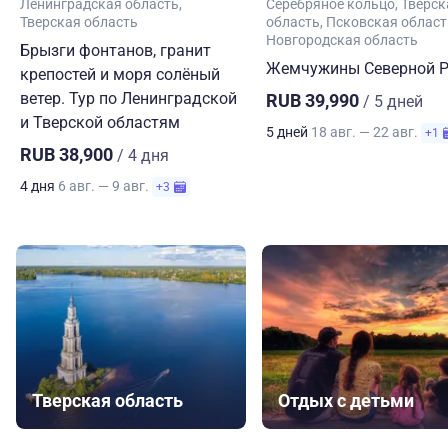
Ленинградская область
Серебряное кольцо
Тверск
Тверская область
область
Псковская област
Новгородская область
Брызги фонтанов, гранит
Жемчужины Северной Р
крепостей и моря солёный
ветер. Тур по Ленинградской
RUB 39,990
/ 5 дней
и Тверской областям
5 дней
18 авг. — 22 авг.
+1
RUB 38,900
/ 4 дня
4 дня
6 авг. — 9 авг.
+3
Тверская область
Отдых с детьми