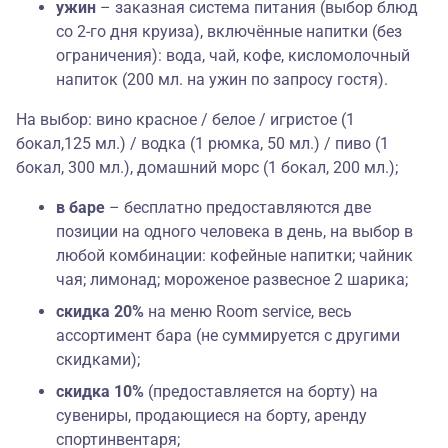
ужин
– заказная система питания (выбор блюд
со 2-го дня круиза), включённые напитки (без
ограничения): вода, чай, кофе, кисломолочный
напиток (200 мл. на ужин по запросу гостя).
На выбор:
вино красное / белое / игристое (1
бокал,125 мл.) / водка (1 рюмка, 50 мл.) / пиво (1
бокал, 300 мл.), домашний морс (1 бокал, 200 мл.);
в баре
– бесплатно предоставляются две
позиции на одного человека в день, на выбор в
любой комбинации: кофейные напитки; чайник
чая; лимонад; мороженое развесное 2 шарика;
скидка 20%
на меню Room service, весь
ассортимент бара (не суммируется с другими
скидками);
скидка 10%
(предоставляется на борту) на
сувениры, продающиеся на борту, аренду
спортинвентаря;