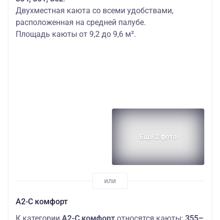
52590
палуба
балконом
Дополнительных
Двухместная каюта со всеми удобствами,
мест: 1
расположенная на средней палубе.
Площадь каюты от 9,2 до 9,6 м².
Еще 2 фото
А2-С комфорт
К категории
А2-С комфорт
относятся каюты:
355–