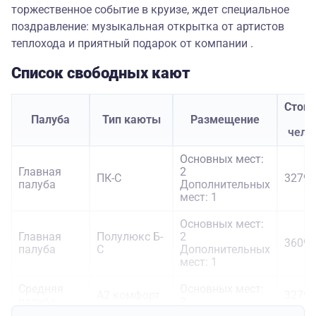
торжественное событие в круизе, ждет специальное
поздравление: музыкальная открытка от артистов
теплохода и приятный подарок от компании .
Список свободных кают
Стои
Палуба
Тип каюты
Размещение
з
чело
Основных мест:
Главная
2
ПК-С
32790
палуба
Дополнительных
мест: 1
Основных мест:
Главная
Полулюкс Б-
2
36090
палуба
С
Дополнительных
мест: 1
Средняя
Основных мест:
А2 комфорт
32790
палуба
2