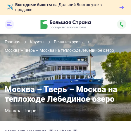
Выгодные билеты
на Дальний Восток уже в
продаже
Главная
Круизы
Речные круизы
Москва – Тверь – Москва на теплоходе Лебединое озеро
Москва – Тверь – Москва на
теплоходе Лебединое озеро
Москва
Тверь