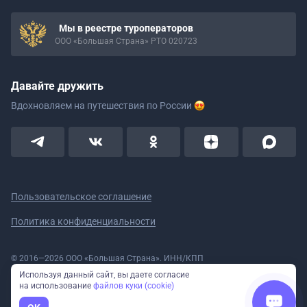
Мы в реестре туроператоров
ООО «Большая Страна» РТО 020723
Давайте дружить
Вдохновляем на путешествия
по России
Пользовательское соглашение
Политика конфиденциальности
© 2016—2026 ООО «Большая Страна». ИНН/КПП
5908078160/590801001 ОГРН 1185958020533
Используя данный сайт, вы даете согласие
Номер в реестре Роскомнадзора № 59-18-006319 (Приказ № 321 от
на использование
файлов куки (cookie)
11.10.2018)
Полное или частичное копирование изображений и текстов возможно