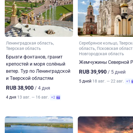
Ленинградская область
Серебряное кольцо
Тверск
Тверская область
область
Псковская област
Новгородская область
Брызги фонтанов, гранит
Жемчужины Северной Р
крепостей и моря солёный
ветер. Тур по Ленинградской
RUB 39,990
/ 5 дней
и Тверской областям
5 дней
18 авг. — 22 авг.
+1
RUB 38,900
/ 4 дня
4 дня
13 авг. — 16 авг.
+2