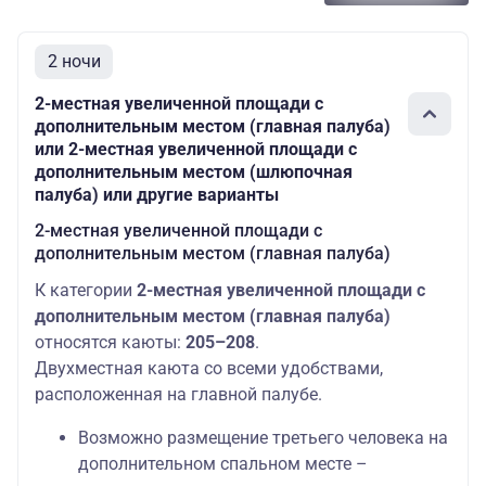
палуба
Дополнительных
местом
мест: 1
(шлюпочная
палуба)
2 ночи
Шлюпочная
Основных мест:
2-местная увеличенной площади с
Полулюкс
4
палуба
2
дополнительным местом (главная палуба)
или 2-местная увеличенной площади с
дополнительным местом (шлюпочная
палуба) или другие варианты
2-местная увеличенной площади с
дополнительным местом (главная палуба)
К категории
2-местная увеличенной площади с
дополнительным местом (главная палуба)
относятся каюты:
205–208
.
Двухместная каюта со всеми удобствами,
расположенная на главной палубе.
Возможно размещение третьего человека на
дополнительном спальном месте –