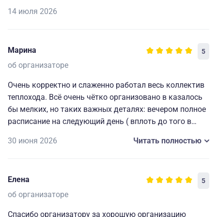
14 июля 2026
Марина
5
об организаторе
Очень корректно и слаженно работал весь коллектив
теплохода. Всё очень чётко организовано в казалось
бы мелких, но таких важных деталях: вечером полное
расписание на следующий день ( вплоть до того в
какой автобус садиться на экскурсию), всегда
30 июня 2026
Читать полностью
работающие наушники для экскурсий и т. д. Мелочи,
которые делают путешествие комфортным, приятным
и запоминающимся. Огромная благодарность
Елена
5
капитану и всему составу за прекрасно
организованный отдых.🥰
об организаторе
Спасибо организатору за хорошую организацию