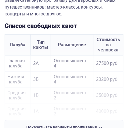
развлекательную программу для взрослых и юных
путешественников: мастер-классы, конкурсы,
концерты и многое другое.
Список свободных кают
Стоимость
Тип
Палуба
Размещение
за
каюты
человека
Главная
Основных мест:
2А
27500 руб.
палуба
4
Нижняя
Основных мест:
3Б
23200 руб.
палуба
4
Средняя
Основных мест:
1Б
35800 руб.
палуба
2
Средняя
Основных мест:
1А
40000 руб.
палуба
2
Основных мест:
Показать все варианты проживания