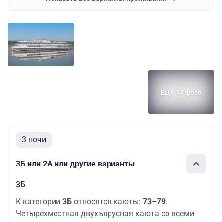
Средняя
2
Л1
44300 руб.
палуба
Дополнительных
мест: 1
Средняя
Основных мест:
Л
44300 руб.
палуба
2
Еще 13 фото
3 ночи
3Б или 2А или другие варианты
3Б
К категории
3Б
относятся каюты:
73–79
.
Четырехместная двухъярусная каюта со всеми