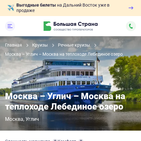
Выгодные билеты
на Дальний Восток уже в
продаже
Главная
Круизы
Речные круизы
Москва – Углич – Москва на теплоходе Лебединое озеро
Москва – Углич – Москва на
теплоходе Лебединое озеро
Москва
Углич