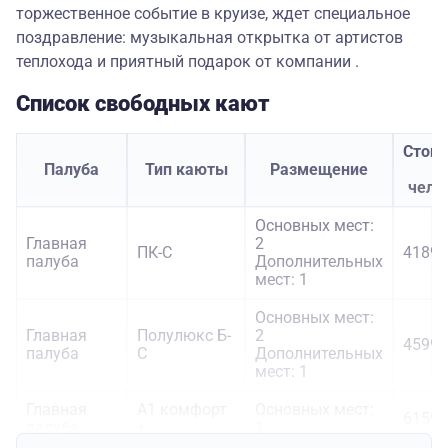
торжественное событие в круизе, ждет специальное
поздравление: музыкальная открытка от артистов
теплохода и приятный подарок от компании .
Список свободных кают
Стои
Палуба
Тип каюты
Размещение
з
чело
Основных мест:
Главная
2
ПК-С
41890
палуба
Дополнительных
мест: 1
Основных мест:
Главная
Полулюкс Б-
2
45990
палуба
С
Дополнительных
мест: 1
Главная
А1 комфорт
Основных мест:
61590
палуба
+
1