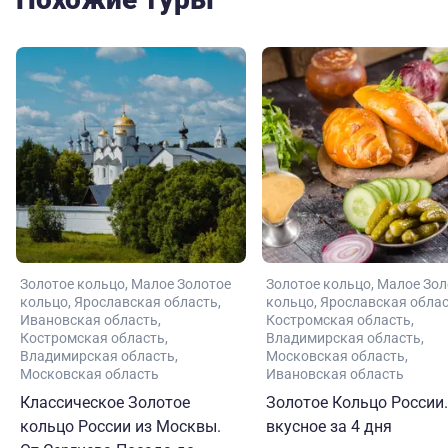
Золотое кольцо
Малое Золотое
Золотое кольцо
Малое Зол
кольцо
Ярославская область
кольцо
Ярославская обла
Ивановская область
Костромская область
Костромская область
Владимирская область
Владимирская область
Московская область
Московская область
Ивановская область
Классическое Золотое
Золотое Кольцо России.
кольцо России из Москвы.
вкусное за 4 дня