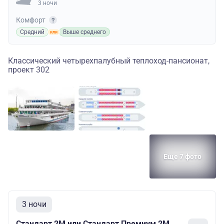
3 ночи
Комфорт
Средний
Выше среднего
Классический четырехпалубный теплоход-пансионат,
проект 302
Еще 7 фото
3 ночи
Стандарт 2M или Стандарт Премиум 2М