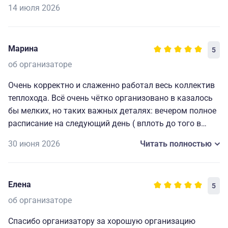
14 июля 2026
Марина
5
об организаторе
Очень корректно и слаженно работал весь коллектив
теплохода. Всё очень чётко организовано в казалось
бы мелких, но таких важных деталях: вечером полное
расписание на следующий день ( вплоть до того в
какой автобус садиться на экскурсию), всегда
30 июня 2026
Читать полностью
работающие наушники для экскурсий и т. д. Мелочи,
которые делают путешествие комфортным, приятным
и запоминающимся. Огромная благодарность
Елена
5
капитану и всему составу за прекрасно
организованный отдых.🥰
об организаторе
Спасибо организатору за хорошую организацию