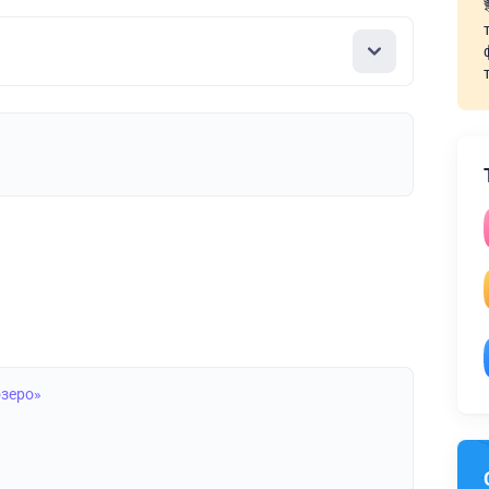
озеро»