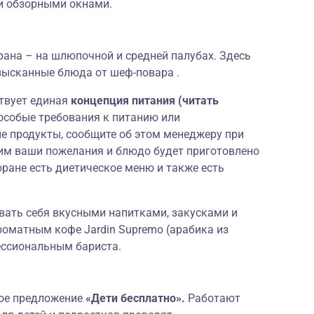
и обзорными окнами.
орана – на шлюпочной и средней палубах. Здесь
изысканные блюда от шеф-повара .
ствует единая
концепция питания (читать
 особые требования к питанию или
е продукты, сообщите об этом менеджеру при
им ваши пожелания и блюдо будет приготовлено
оране есть диетическое меню и также есть
вать себя вкусными напитками, закусками и
роматным кофе Jardin Supremo (арабика из
ессиональным бариста.
ное предложение
«Дети бесплатно».
Работают