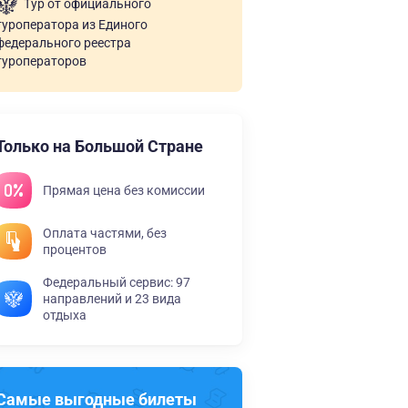
Тур от официального
туроператора из Единого
федерального реестра
туроператоров
Только на Большой Стране
Прямая цена без комиссии
Оплата частями, без
процентов
Федеральный сервис: 97
направлений и 23 вида
отдыха
Самые выгодные билеты