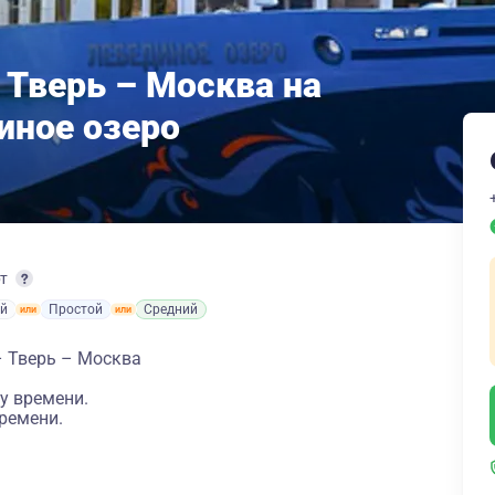
 Тверь – Москва на
иное озеро
рт
й
Простой
Средний
– Тверь – Москва
у времени.
ремени.