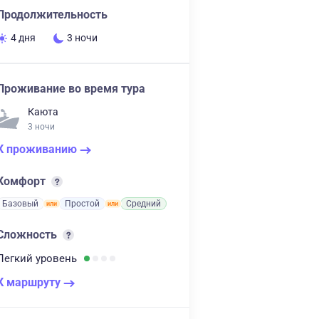
Продолжительность
4 дня
3 ночи
Проживание во время тура
Каюта
3 ночи
К проживанию
Комфорт
Базовый
Простой
Средний
Сложность
Легкий
уровень
К маршруту