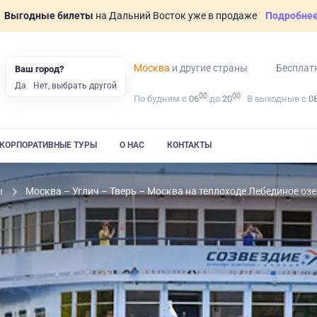
Выгодные билеты
на Дальний Восток уже в продаже
Подробне
Москва
и другие страны
Бесплат
Ваш город?
Да
Нет, выбрать другой
00
00
По будням с
06
до
20
В выходные с
0
КОРПОРАТИВНЫЕ ТУРЫ
О НАС
КОНТАКТЫ
ы
Москва – Углич – Тверь – Москва на теплоходе Лебединое оз