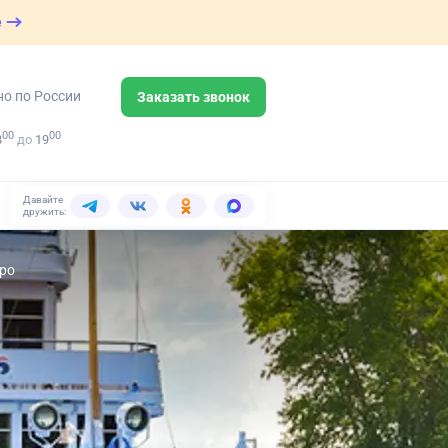
е
но по России
Заказать звонок
00
00
8
до
19
Давайте
дружить:
еро