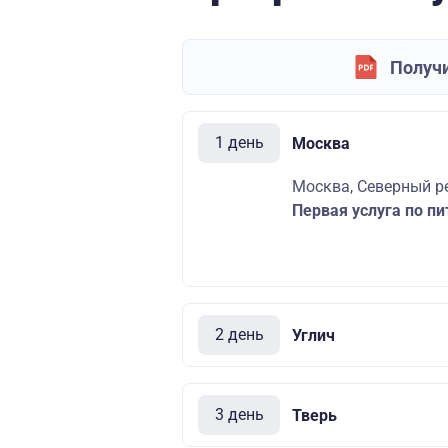
Получи
1 день
Москва
Москва, Северный ре
Первая услуга по пи
2 день
Углич
3 день
Тверь