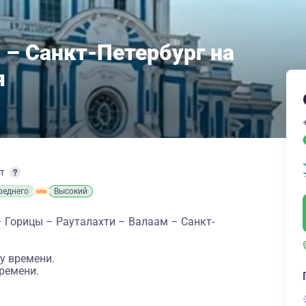
 – Санкт-Петербург на
я
рт
реднего
Высокий
 Горицы – Рауталахти – Валаам – Санкт-
у времени.
ремени.