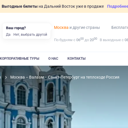
Выгодные билеты
на Дальний Восток уже в продаже
Подробне
Москва
и другие страны
Бесплат
Ваш город?
Да
Нет, выбрать другой
00
00
По будням с
06
до
20
В выходные с
0
КОРПОРАТИВНЫЕ ТУРЫ
О НАС
КОНТАКТЫ
ы
Москва – Валаам – Санкт-Петербург на теплоходе Россия