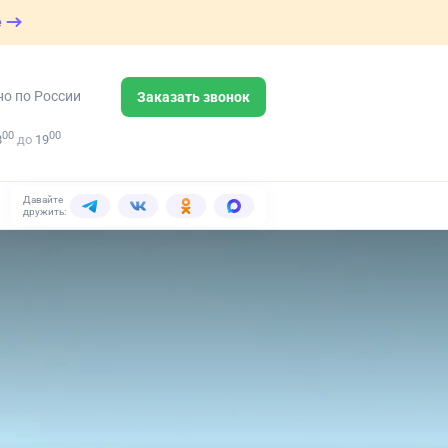
е
но по России
Заказать звонок
00
00
8
до
19
Давайте
дружить: