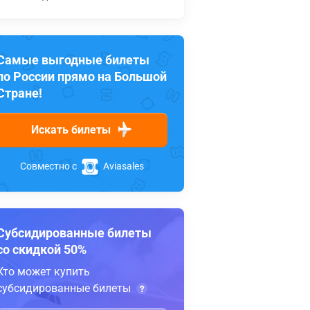
Самые выгодные билеты
по России прямо на Большой
Стране!
Искать билеты
Совместно с
Aviasales
Субсидированные билеты
со скидкой 50%
Кто может купить
субсидированные билеты