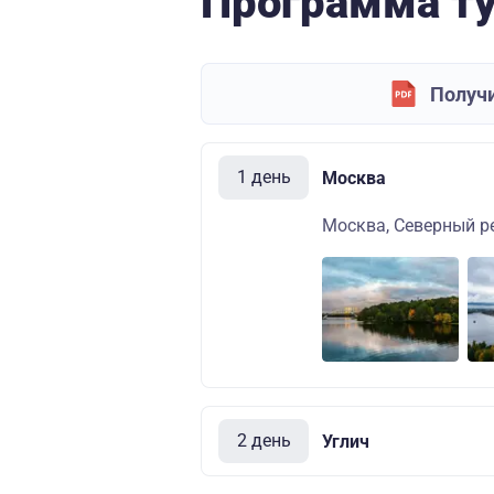
Программа т
Получи
1 день
Москва
Москва, Северный ре
2 день
Углич