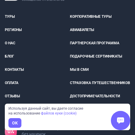
ТУРЫ
КОРПОРАТИВНЫЕ ТУРЫ
РЕГИОНЫ
АВИАБИЛЕТЫ
О НАС
ПАРТНЕРСКАЯ ПРОГРАММА
БЛОГ
ПОДАРОЧНЫЕ СЕРТИФИКАТЫ
КОНТАКТЫ
МЫ В СМИ
ОПЛАТА
СТРАХОВКА ПУТЕШЕСТВЕННИКОВ
ОТЗЫВЫ
ДОСТОПРИМЕЧАТЕЛЬНОСТИ
Используя данный сайт, вы даете согласие
ВЕБИНАРЫ
на использование
файлов куки (cookie)
OK
Туры от прямых организаторов
без наценок