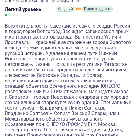
Сложность маршрута
Комфорт
Легкий
уровень
Средний
Выше среднего
Восхитительное путешествие из самого сердца России
в город-герой Волгоград Вас ждет калейдоскоп ярких
и контрастных портов захода! Вы посетите Углич и
Ярославль – красивейшие старинные города Золотого
кольца России, удивительные места средоточия
русской истории. А далее на вашем пути Нижний
Новгород – город с уникальной «архитектурной
летописью», Казань – столица республики Татарстан,
яркий и самобытный город с тысячелетней историей,
«перекресток Востока и Запада», и Болгар –
величайший историко-архитектурный памятник,
ставший объектом Всемирного наследия ЮНЕСКО,
расположенный в 200 км от Казани. Вас ждут Самара
и Саратов – города Поволжья с очарованием хорошо
сохранившихся старокупеческих зданий. Специальные
гости круиза – Владимир и Лилия Салтаевы!
Владимир Салтаев – Солист Венской Оперы, член
Международного общества музыкального
образования при ЮНЕСКО (РОСИСМЕ) г. Москва,
эксперт проекта Олега Газманова «Родники. Дети»,
резидент Продюсерского центра Игоря Сандлера.