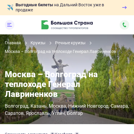
Выгодные билеты
на Дальний Восток уже в
продаже
Главная
Круизы
Речные круизы
Москва – Волгоград на теплоходе Генерал Лавриненков
Москва – Волгоград на
теплоходе Генерал
Лавриненков
Волгоград
Казань
Москва
Нижний Новгород
Самара
Саратов
Ярославль
Углич
Болгар