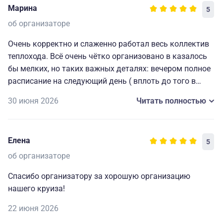
Марина
5
об организаторе
Очень корректно и слаженно работал весь коллектив
теплохода. Всё очень чётко организовано в казалось
бы мелких, но таких важных деталях: вечером полное
расписание на следующий день ( вплоть до того в
какой автобус садиться на экскурсию), всегда
30 июня 2026
Читать полностью
работающие наушники для экскурсий и т. д. Мелочи,
которые делают путешествие комфортным, приятным
и запоминающимся. Огромная благодарность
Елена
5
капитану и всему составу за прекрасно
организованный отдых.🥰
об организаторе
Спасибо организатору за хорошую организацию
нашего круиза!
22 июня 2026