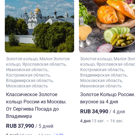
Золотое кольцо
Малое Золотое
Золотое кольцо
Малое Зол
кольцо
Ярославская область
кольцо
Ярославская обла
Ивановская область
Костромская область
Костромская область
Владимирская область
Владимирская область
Московская область
Московская область
Ивановская область
Классическое Золотое
Золотое Кольцо России.
кольцо России из Москвы.
вкусное за 4 дня
От Сергиева Посада до
RUB 34,990
/ 4 дня
Владимира
4 дня
13 авг. — 16 авг.
RUB 37,990
/ 5 дней