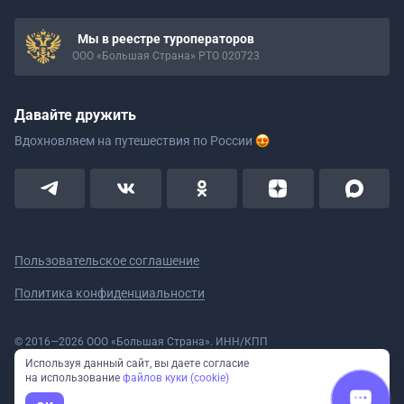
Мы в реестре туроператоров
ООО «Большая Страна» РТО 020723
Давайте дружить
Вдохновляем на путешествия
по России
Пользовательское соглашение
Политика конфиденциальности
© 2016—2026 ООО «Большая Страна». ИНН/КПП
5908078160/590801001 ОГРН 1185958020533
Используя данный сайт, вы даете согласие
Номер в реестре Роскомнадзора № 59-18-006319 (Приказ № 321 от
на использование
файлов куки (cookie)
11.10.2018)
Полное или частичное копирование изображений и текстов возможно