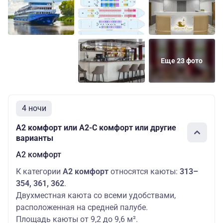
Шлюпочная
с
Основных мест:
76090 ру
палуба
балконом
2
Б
Еще 23 фото
4 ночи
А2 комфорт или А2-С комфорт или другие
варианты
А2 комфорт
К категории
А2 комфорт
относятся каюты:
313–
354, 361, 362
.
Двухместная каюта со всеми удобствами,
расположенная на средней палубе.
Площадь каюты от 9,2 до 9,6 м².