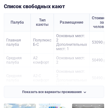
Список свободных кают
Стоимос
Тип
Палуба
Размещение
за
каюты
челове
Основных мест:
Главная
Полулюкс
2
53090 ру
палуба
Б-С
Дополнительных
мест: 1
Средняя
А2
Основных мест:
50490 ру
палуба
комфорт
2
Основных мест:
Средняя
А2-С
2
50490 ру
палуба
комфорт
Дополнительных
мест: 1
Показать все варианты проживания
Средняя
А1
Основных мест:
70790 ру
палуба
комфорт
1
Полулюкс