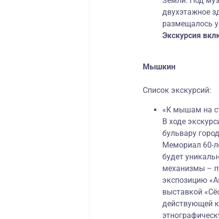
Земли. Под му
двухэтажное зд
размещалось у
Экскурсия вкл
Мышкин
Список экскурсий:
«К мышам на с
В ходе экскурс
бульвару город
Мемориал 60-ле
будет уникаль
механизмы – п
экспозицию «А
выставкой «Сёс
действующей к
этнографическ