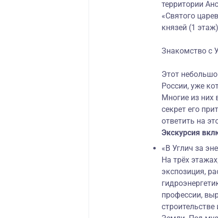
территории Ан
«Святого царе
князей (1 этаж
Знакомство с 
Этот небольшой
России, уже ко
Многие из них 
секрет его пр
ответить на эт
Экскурсия вкл
«В Углич за эн
На трёх этажах
экспозиция, р
гидроэнергети
профессии, выр
строительстве 