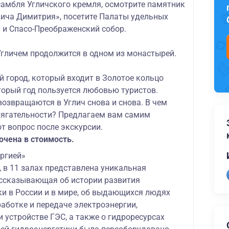
самбля Угличского кремля, осмотрите памятник
вича Димитрия», посетите Палаты удельных
) и Спасо-Преображенский собор.
Угличем продолжится в одном из монастырей.
 город, который входит в Золотое кольцо
торый год пользуется любовью туристов.
возвращаются в Углич снова и снова. В чем
итягательности? Предлагаем вам самим
от вопрос после экскурсии.
ючена в стоимость.
ергией»
, в 11 залах представлена уникальная
ассказывающая об истории развития
ки в России и в мире, об выдающихся людях
аботке и передаче электроэнергии,
и устройстве ГЭС, а также о гидроресурсах