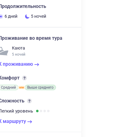
Продолжительность
6 дней
5 ночей
Проживание во время тура
Каюта
5 ночей
К проживанию
Комфорт
Средний
Выше среднего
Сложность
Легкий
уровень
К маршруту