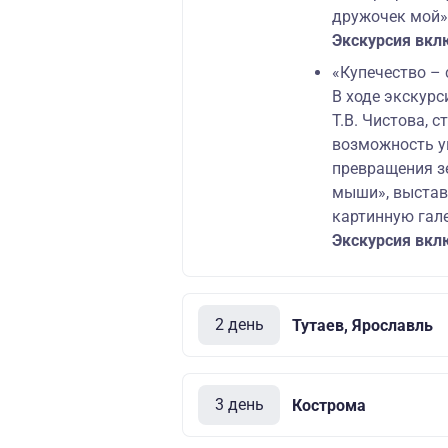
дружочек мой»
Экскурсия вкл
«Купечество – 
В ходе экскурс
Т.В. Чистова, 
возможность у
превращения з
мыши», выстав
картинную гал
Экскурсия вкл
2 день
Тутаев, Ярославль
3 день
Кострома