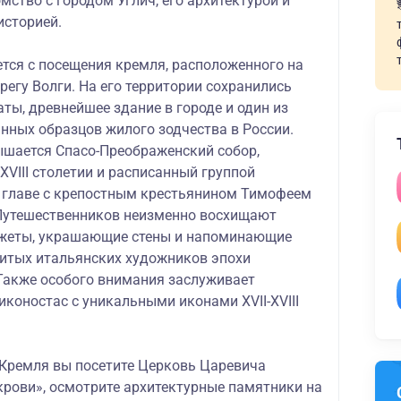
мство с городом Углич, его архитектурой и
историей.
тся с посещения кремля, расположенного на
егу Волги. На его территории сохранились
ты, древнейшее здание в городе и один из
нных образцов жилого зодчества в России.
ышается Спасо-Преображенский собор,
XVIII столетии и расписанный группой
 главе с крепостным крестьянином Тимофеем
утешественников неизменно восхищают
жеты, украшающие стены и напоминающие
итых итальянских художников эпохи
Также особого внимания заслуживает
коностас с уникальными иконами XVII-XVIII
 Кремля вы посетите Церковь Царевича
крови», осмотрите архитектурные памятники на