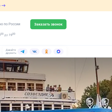
е
но по России
Заказать звонок
00
00
8
до
19
Давайте
дружить: