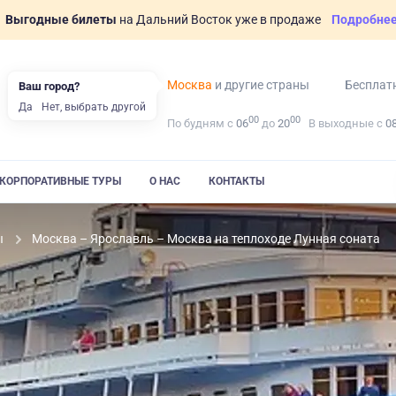
Выгодные билеты
на Дальний Восток уже в продаже
Подробне
Москва
и другие страны
Бесплат
Ваш город?
Да
Нет, выбрать другой
00
00
По будням с
06
до
20
В выходные с
0
КОРПОРАТИВНЫЕ ТУРЫ
О НАС
КОНТАКТЫ
ы
Москва – Ярославль – Москва на теплоходе Лунная соната