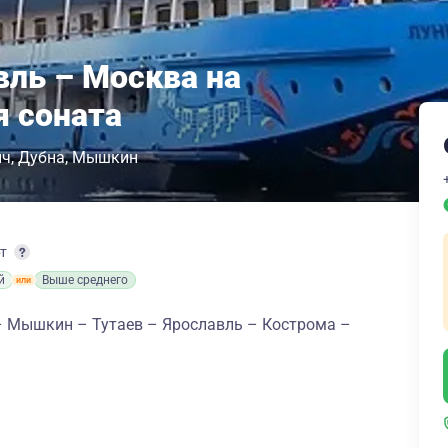
вль – Москва на
я соната
ич
Дубна
Мышкин
рт
й
Выше среднего
– Мышкин – Тутаев – Ярославль – Кострома –