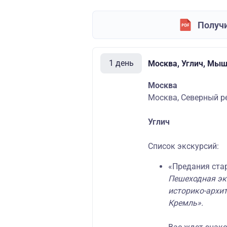
Получи
1 день
Москва, Углич, Мы
Москва
Москва, Северный ре
Углич
Список экскурсий:
«Предания ста
Пешеходная эк
историко-архит
Кремль».