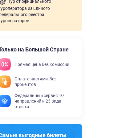
Тур от официального
туроператора из Единого
федерального реестра
туроператоров
Только на Большой Стране
Прямая цена без комиссии
Оплата частями, без
процентов
Федеральный сервис: 97
направлений и 23 вида
отдыха
Самые выгодные билеты