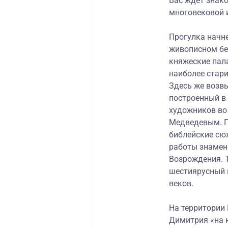
Вас ждет знако
многовековой 
Прогулка начне
живописном бер
княжеские пала
наиболее стари
Здесь же возв
построенный в 
художников во
Медведевым. П
библейские сю
работы знамен
Возрождения. 
шестиярусный и
веков.
На территории
Димитрия «на 