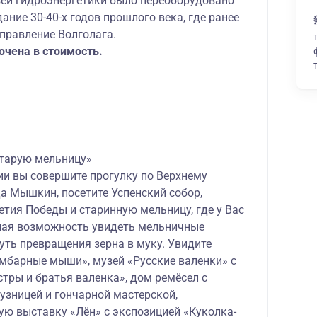
зей гидроэнергетики было переоборудовано
ание 30-40-х годов прошлого века, где ранее
правление Волголага.
ючена в стоимость.
тарую мельницу»
ии вы совершите прогулку по Верхнему
а Мышкин, посетите Успенский собор,
тия Победы и старинную мельницу, где у Вас
ная возможность увидеть мельничные
уть превращения зерна в муку. Увидите
мбарные мыши», музей «Русские валенки» с
тры и братья валенка», дом ремёсел с
узницей и гончарной мастерской,
ую выставку «Лён» с экспозицией «Куколка-