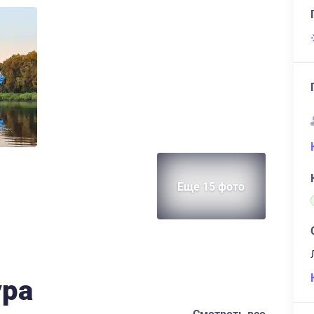
Еще 15 фото
ура