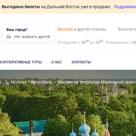
Выгодные билеты
на Дальний Восток уже в продаже
Подробне
Москва
и другие страны
Бесплат
Ваш город?
Да
Нет, выбрать другой
00
00
По будням с
06
до
20
В выходные с
0
КОРПОРАТИВНЫЕ ТУРЫ
О НАС
КОНТАКТЫ
ы
Москва – Ярославль – Москва на теплоходе Маленький прин