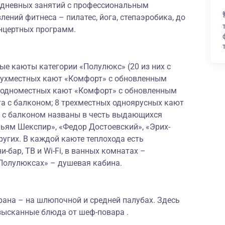
жедневных занятий с профессиональным
ений фитнеса – пилатес, йога, степаэробика, до
онцертных программ.
ые каюты категории «Полулюкс» (20 из них с
вухместных кают «Комфорт» с обновленным
3 одноместных кают «Комфорт» с обновленным
та с балконом; 8 трехместных одноярусных кают
 с балконом названы в честь выдающихся
ьям Шекспир», «Федор Достоевский», «Эрих-
ругих. В каждой каюте теплохода есть
-бар, ТВ и Wi-Fi, в ванных комнатах –
«Полулюксах» – душевая кабина.
орана – на шлюпочной и средней палубах. Здесь
 изысканные блюда от шеф-повара
.