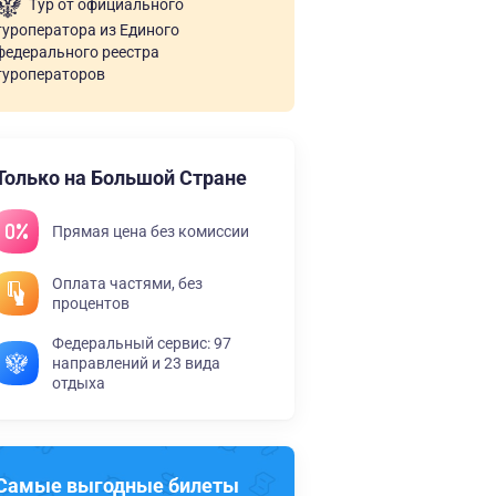
Тур от официального
туроператора из Единого
федерального реестра
туроператоров
Только на Большой Стране
Прямая цена без комиссии
Оплата частями, без
процентов
Федеральный сервис: 97
направлений и 23 вида
отдыха
Самые выгодные билеты