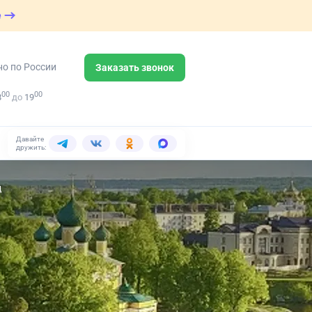
е
но по России
Заказать звонок
00
00
8
до
19
Давайте
дружить:
ц