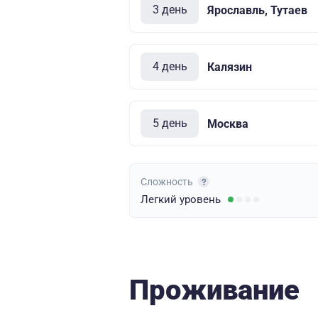
3 день
Ярославль, Тутаев
4 день
Калязин
5 день
Москва
Сложность
Легкий
уровень
Проживание