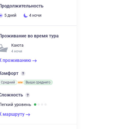
Продолжительность
5 дней
4 ночи
Проживание во время тура
Каюта
4 ночи
К проживанию
Комфорт
Средний
Выше среднего
Сложность
Легкий
уровень
К маршруту