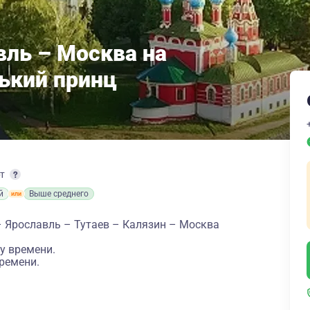
вль – Москва на
ький принц
рт
й
Выше среднего
– Ярославль – Тутаев – Калязин – Москва
у времени.
ремени.