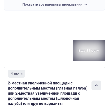
2-местная
Шлюпочная
Основных мест:
Показать все варианты проживания
(шлюпочная
3
палуба
2
палуба)
2-местная
увеличенной
Основных мест:
площади с
Шлюпочная
2
дополнительным
3
палуба
Дополнительных
местом
мест: 1
(шлюпочная
палуба)
Еще 11 фото
2-местная
увеличенной
площади с
Шлюпочная
Основных мест:
дополнительным
3
палуба
2
местом
4 ночи
(шлюпочная
палуба)
2-местная увеличенной площади с
дополнительным местом (главная палуба)
Шлюпочная
Основных мест:
Полулюкс
4
или 2-местная увеличенной площади с
палуба
2
дополнительным местом (шлюпочная
палуба) или другие варианты