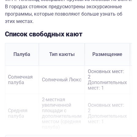
В городах стоянок предусмотрены экскурсионные
программы, которые позволяют больше узнать об
этих местах.
Список свободных кают
С
Палуба
Тип каюты
Размещение
Основных мест:
Солнечная
2
Солнечный Люкс
7
палуба
Дополнительных
мест: 1
2-местная
увеличенной
Основных мест:
Средняя
площади с
2
3
палуба
дополнительным
Дополнительных
местом (средняя
мест: 1
палуба)