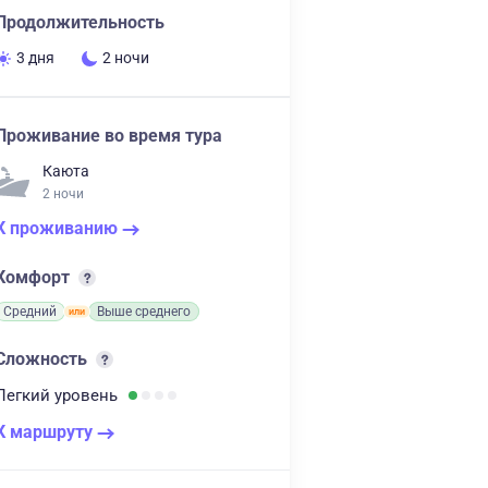
Продолжительность
3 дня
2 ночи
Проживание во время тура
Каюта
2 ночи
К проживанию
Комфорт
Средний
Выше среднего
Сложность
Легкий
уровень
К маршруту