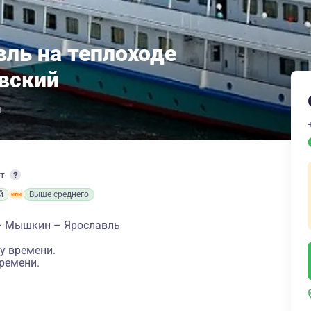
вль на теплоходе
вский
н
рт
й
Выше среднего
 – Мышкин – Ярославль
у времени.
ремени.