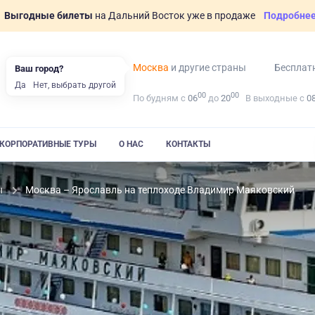
Выгодные билеты
на Дальний Восток уже в продаже
Подробне
Москва
и другие страны
Бесплат
Ваш город?
Да
Нет, выбрать другой
00
00
По будням с
06
до
20
В выходные с
0
КОРПОРАТИВНЫЕ ТУРЫ
О НАС
КОНТАКТЫ
ы
Москва – Ярославль на теплоходе Владимир Маяковский