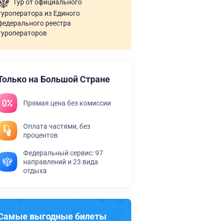
Тур от официального
туроператора из Единого
федерального реестра
туроператоров
Только на Большой Стране
Прямая цена без комиссии
Оплата частями, без
процентов
Федеральный сервис: 97
направлений и 23 вида
отдыха
Самые выгодные билеты