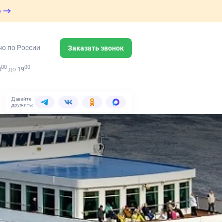
е
но по России
Заказать звонок
00
00
8
до
19
Давайте
дружить: