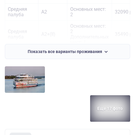
Средняя
Основных мест:
А2
32090 ру
палуба
2
Основных мест:
Средняя
2
А2+(II)
35490 ру
палуба
Дополнительных
мест: 1
Показать все варианты проживания
Основных мест:
Шлюпочная
2
А2+(I)
40990 ру
палуба
Дополнительных
мест: 1
Шлюпочная
Основных мест:
А1
44490 ру
палуба
1
Основных мест:
Шлюпочная
2
Полулюкс
44490 ру
Еще 17 фото
палуба
Дополнительных
мест: 2
Основных мест:
Шлюпочная
2
Люкс
51590 ру