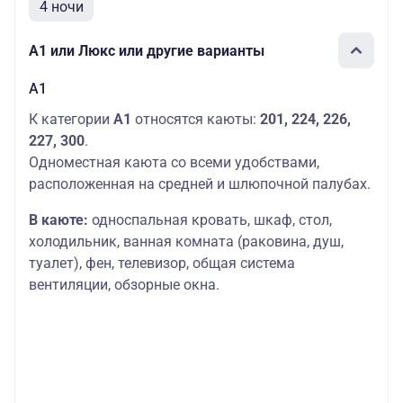
палуба
Дополнительных
4 ночи
мест: 2
А1 или Люкс или другие варианты
А1
К категории
А1
относятся каюты:
201, 224, 226,
227, 300
.
Одноместная каюта со всеми удобствами,
расположенная на средней и шлюпочной палубах.
В каюте:
односпальная кровать, шкаф, стол,
холодильник, ванная комната (раковина, душ,
туалет), фен, телевизор, общая система
вентиляции, обзорные окна.