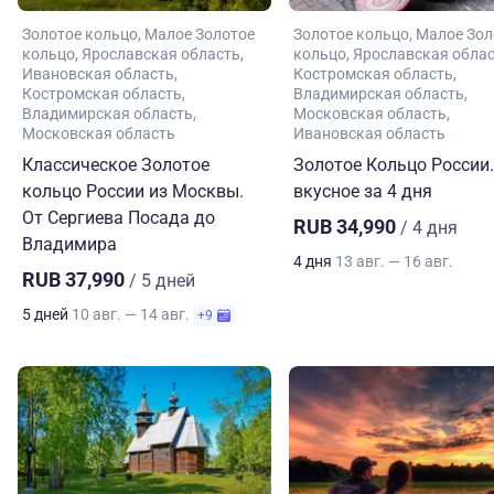
Золотое кольцо
Малое Золотое
Золотое кольцо
Малое Зол
кольцо
Ярославская область
кольцо
Ярославская обла
Ивановская область
Костромская область
Костромская область
Владимирская область
Владимирская область
Московская область
Московская область
Ивановская область
Классическое Золотое
Золотое Кольцо России.
кольцо России из Москвы.
вкусное за 4 дня
От Сергиева Посада до
RUB 34,990
/ 4 дня
Владимира
4 дня
13 авг. — 16 авг.
RUB 37,990
/ 5 дней
5 дней
10 авг. — 14 авг.
+9