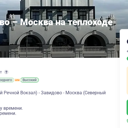
во – Москва на теплоходе
рт
реднего
Высокий
 Речной Вокзал) - Завидово - Москва (Северный
у времени.
ремени.