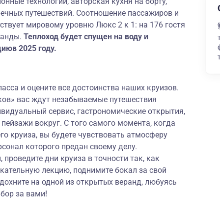
онные технологии, авторская кухня на борту,
речных путешествий. Соотношение пассажиров и
ствует мировому уровню Люкс 2 к 1: на 176 гостя
манды.
Теплоход будет спущен на воду и
июв 2025 году.
ласса и оцените все достоинства наших круизов.
ков» вас ждут незабываемые путешествия
ивидуальный сервис, гастрономические открытия,
ейзажи вокруг. С того самого момента, когда
сего круиза, вы будете чувствовать атмосферу
рсонал которого предан своему делу.
 проведите дни круиза в точности так, как
екательную лекцию, поднимите бокал за свой
тдохните на одной из открытых веранд, любуясь
бор за вами!