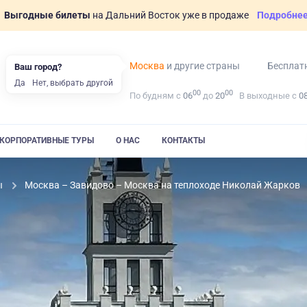
Выгодные билеты
на Дальний Восток уже в продаже
Подробне
Москва
и другие страны
Бесплат
Ваш город?
Да
Нет, выбрать другой
00
00
По будням с
06
до
20
В выходные с
0
КОРПОРАТИВНЫЕ ТУРЫ
О НАС
КОНТАКТЫ
ы
Москва – Завидово – Москва на теплоходе Николай Жарков