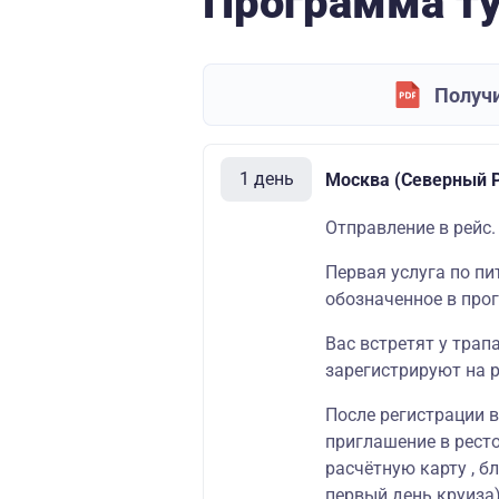
Программа т
Получи
1 день
Москва (Северный Р
Отправление в рейс.
Первая услуга по пи
обозначенное в про
Вас встретят у трап
зарегистрируют на р
После регистрации 
приглашение в ресто
расчётную карту , б
первый день круиза)