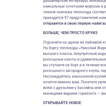
дизайнерские интерьеры, инноваци
уникальные сочетания морских и 
членов экипажа теплохода соответ
приходится 97 представителей ко
отправится в свою первую навигац
БОЛЬШЕ, ЧЕМ ПРОСТО КРУИЗ
Отдохните на одном из лайнеров к
На борту теплохода «Николай Жар
высшего класса, безупречный инд
роскошные каюты и удивительные п
вы ступаете на борт и в течение в
роскошного загородного клуба, пе
Наслаждайтесь изысканной кухней,
хочется именно вам. Посетите увл
вояж с друзьями у бассейна или о
манящими видами горизонта — вы
ОТКРЫВАЙТЕ НОВОЕ