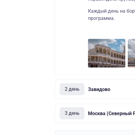
Каждый день на бор
программа.
2 день
Завидово
3 день
Москва (Северный Р