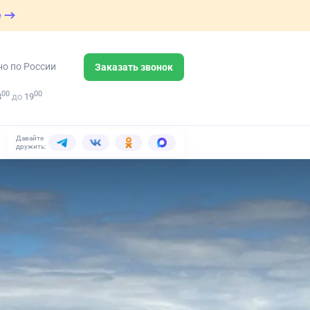
е
но по России
Заказать звонок
00
00
8
до
19
Давайте
дружить: