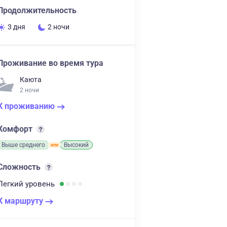
Продолжительность
3 дня
2 ночи
Проживание во время тура
Каюта
2 ночи
К проживанию
Комфорт
Выше среднего
Высокий
Сложность
Легкий
уровень
К маршруту