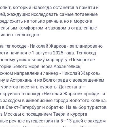
опыт, который навсегда останется в памяти и
стей, жаждущих исследовать самые потаенные
редложить не только речные, но и морские
ительным комфортом и заходом в отдаленные
уизных теплоходов.
 на теплоходе «Николай Жарков» запланировано
сти начиная с 1 августа 2025 года. Теплоход
о новому уникальному маршруту «Поморское
тории Белого моря через Архангельск,
 южном направлении лайнер «Николай Жарков»
ну в Астрахань и из Волгограда с возвращением
туристов посетить курорты Дагестана —
х круизов теплоход «Николай Жарков» пройдет и
 заходом в живописные города Золотого кольца,
 в Санкт-Петербург и обратно. На выбор туристов
из Москвы с посещением Твери и курорта
ные речные путешествия на 5—13 дней с заходом