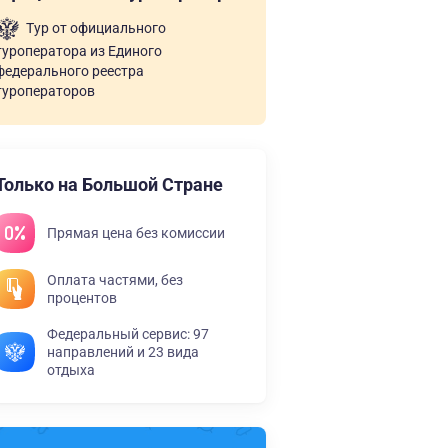
Тур от официального
туроператора из Единого
федерального реестра
туроператоров
Только на Большой Стране
Прямая цена без комиссии
Оплата частями, без
процентов
Федеральный сервис: 97
направлений и 23 вида
отдыха