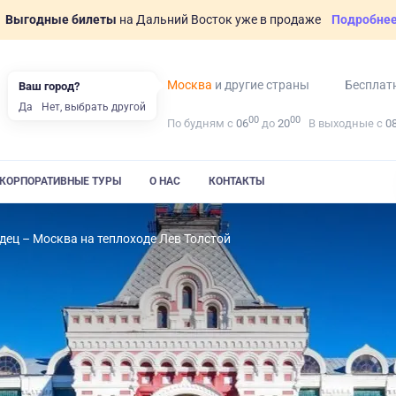
Выгодные билеты
на Дальний Восток уже в продаже
Подробне
Москва
и другие страны
Бесплат
Ваш город?
Да
Нет, выбрать другой
00
00
По будням с
06
до
20
В выходные с
0
КОРПОРАТИВНЫЕ ТУРЫ
О НАС
КОНТАКТЫ
дец – Москва на теплоходе Лев Толстой