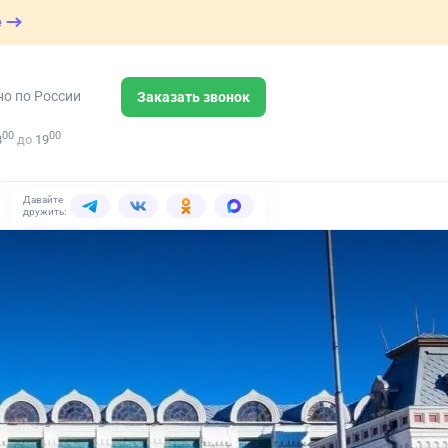
е
но по России
Заказать звонок
00
00
8
до
19
Давайте
дружить: