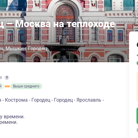
ц – Москва на теплоходе
ич
Мышкин
Городец
рт
й
Выше среднего
 Кострома - Городец - Городец - Ярославль -
у времени.
ремени.