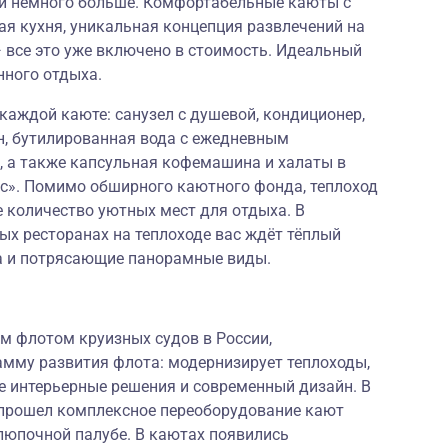
о и немного больше. Комфортабельные каюты с
я кухня, уникальная концепция развлечений на
 все это уже включено в стоимость. Идеальный
нного отдыха.
аждой каюте: санузел с душевой, кондиционер,
ен, бутилированная вода с ежедневным
, а также капсульная кофемашина и халаты в
с». Помимо обширного каютного фонда, теплоход
 количество уютных мест для отдыха. В
ых ресторанах на теплоходе вас ждёт тёплый
а и потрясающие панорамные виды.
 флотом круизных судов в России,
мму развития флота: модернизирует теплоходы,
е интерьерные решения и современный дизайн. В
» прошел комплексное переоборудование кают
люпочной палубе. В каютах появились