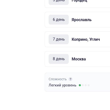
Городец
6 день
Ярославль
7 день
Коприно, Углич
8 день
Москва
Сложность
Легкий
уровень