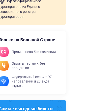
Тур от официального
туроператора из Единого
федерального реестра
туроператоров
Только на Большой Стране
Прямая цена без комиссии
Оплата частями, без
процентов
Федеральный сервис: 97
направлений и 23 вида
отдыха
Самые выгодные билеты