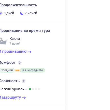
Продолжительность
8 дней
7 ночей
Проживание во время тура
Каюта
7 ночей
К проживанию
Комфорт
Средний
Выше среднего
Сложность
Легкий
уровень
К маршруту