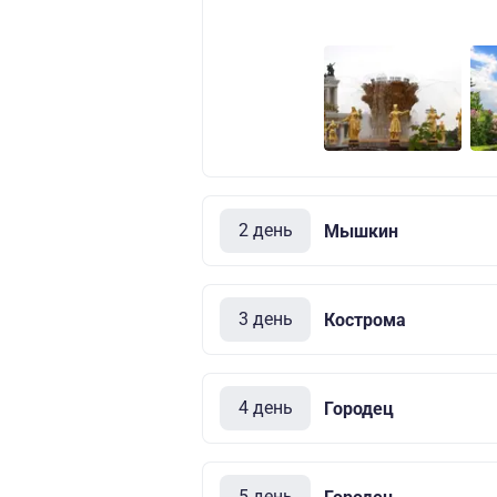
2 день
Мышкин
3 день
Кострома
4 день
Городец
5 день