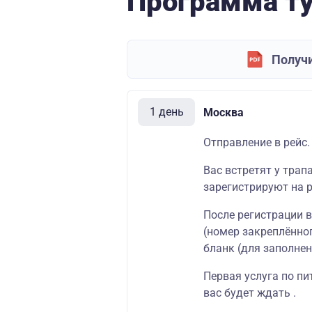
Программа т
Получи
1 день
Москва
Отправление в рейс.
Вас встретят у трап
зарегистрируют на р
После регистрации 
(номер закреплённог
бланк (для заполнен
Первая услуга по пи
вас будет ждать .