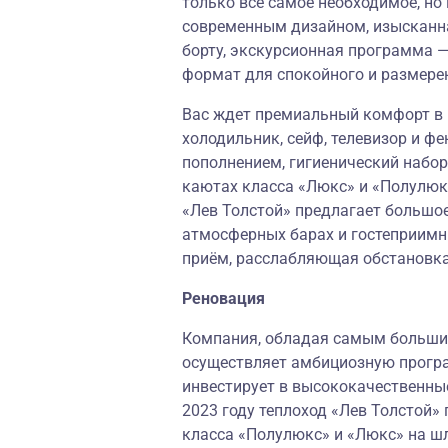
только всё самое необходимое, н
современным дизайном, изысканна
борту, экскурсионная программа —
формат для спокойного и размере
Вас ждет премиальный комфорт в к
холодильник, сейф, телевизор и ф
пополнением, гигиенический набор
каютах класса «Люкс» и «Полулюк
«Лев Толстой» предлагает большое
атмосферных барах и гостеприимн
приём, расслабляющая обстановк
Реновация
Компания, обладая самым большим
осуществляет амбициозную програ
инвестирует в высококачественны
2023 году теплоход «Лев Толстой
класса «Полулюкс» и «Люкс» на ш