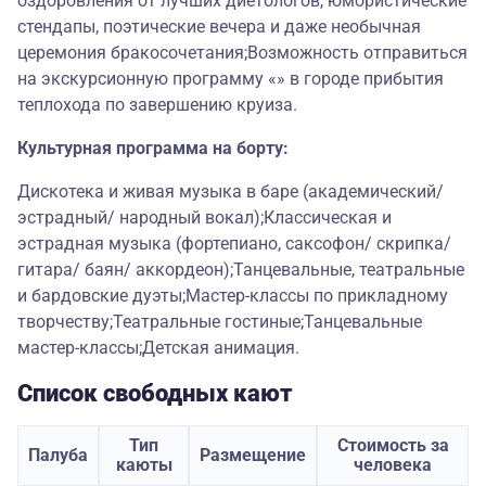
оздоровления от лучших диетологов, юмористические
стендапы, поэтические вечера и даже необычная
церемония бракосочетания;Возможность отправиться
на экскурсионную программу «» в городе прибытия
теплохода по завершению круиза.
Культурная программа на борту:
Дискотека и живая музыка в баре (академический/
эстрадный/ народный вокал);Классическая и
эстрадная музыка (фортепиано, саксофон/ скрипка/
гитара/ баян/ аккордеон);Танцевальные, театральные
и бардовские дуэты;Мастер-классы по прикладному
творчеству;Театральные гостиные;Танцевальные
мастер-классы;Детская анимация.
Список свободных кают
Тип
Стоимость за
Палуба
Размещение
каюты
человека