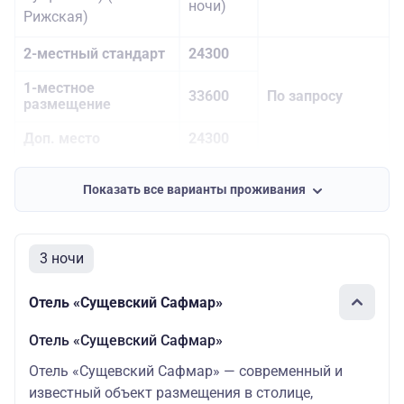
ночи)
Рижская)
2-местный стандарт
24300
1-местное
33600
По запросу
размещение
Доп. место
24300
Скидка на
150
школьника до 16 лет
Показать все варианты проживания
3 ночи
Отель «Сущевский Сафмар»
Отель «Сущевский Сафмар»
Отель «Сущевский Сафмар» — современный и
известный объект размещения в столице,