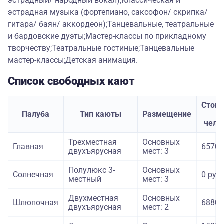
эстрадный/ народный вокал);Классическая и
эстрадная музыка (фортепиано, саксофон/ скрипка/
гитара/ баян/ аккордеон);Танцевальные, театральные
и бардовские дуэты;Мастер-классы по прикладному
творчеству;Театральные гостиные;Танцевальные
мастер-классы;Детская анимация.
Список свободных кают
Стои
Палуба
Тип каюты
Размещение
з
чело
Трехместная
Основных
Главная
65700
двухъярусная
мест: 3
Полулюкс 3-
Основных
Солнечная
0 руб.
местный
мест: 3
Двухместная
Основных
Шлюпочная
68800
двухъярусная
мест: 2