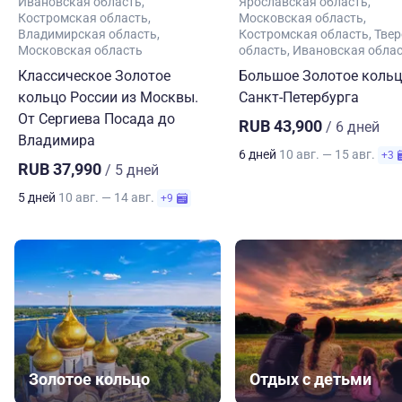
Ивановская область
Ярославская область
Костромская область
Московская область
Владимирская область
Костромская область
Твер
Московская область
область
Ивановская обла
Классическое Золотое
Большое Золотое кольц
кольцо России из Москвы.
Санкт-Петербурга
От Сергиева Посада до
RUB 43,900
/ 6 дней
Владимира
6 дней
10 авг. — 15 авг.
+3
RUB 37,990
/ 5 дней
5 дней
10 авг. — 14 авг.
+9
Золотое кольцо
Отдых с детьми