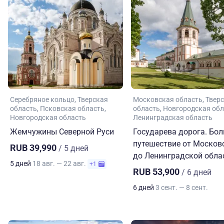
Серебряное кольцо
Тверская
Московская область
Твер
область
Псковская область
область
Новгородская обл
Новгородская область
Ленинградская область
Жемчужины Северной Руси
Государева дорога. Бо
путешествие от Москов
RUB 39,990
/ 5 дней
до Ленинградской обла
5 дней
18 авг. — 22 авг.
+1
RUB 53,900
/ 6 дней
6 дней
3 сент. — 8 сент.