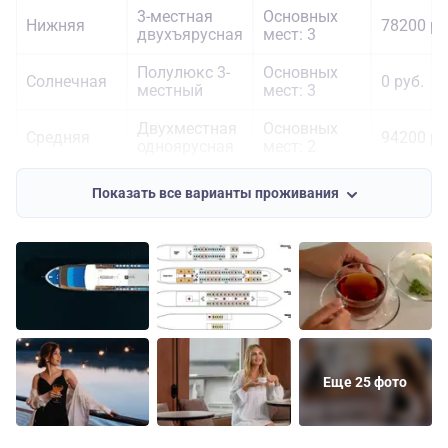
3-местная
Основных
Нижняя
78200 ру
двухъярусная
мест: 3
Полулюкс 3-
Основных
Солнечная
0 руб.
местный
мест: 3
Двухместная
Основных
Средняя
94200 ру
одноярусная
мест: 2
Основных
122500
Средняя
1-местная
Показать все варианты проживания
мест: 1
руб.
Двухместная
Основных
Шлюпочная
98900 ру
одноярусная
мест: 2
Еще 25 фото