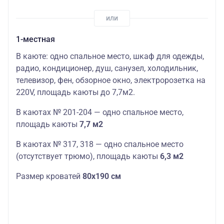
1-местная
В каюте: одно спальное место, шкаф для одежды,
радио, кондиционер, душ, санузел, холодильник,
телевизор, фен, обзорное окно, электророзетка на
220V,
площадь
кают
ы до 7,7м2.
В
кают
ах № 201-204 — одно спальное место,
площадь
кают
ы
7,7 м2
В кают
ах № 317, 318 — одно спальное место
(отсутствует трюмо),
площадь
кают
ы
6,3 м2
Размер кроватей
80х190 см