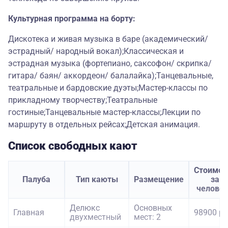
Культурная программа на борту:
Дискотека и живая музыка в баре (академический/
эстрадный/ народный вокал);Классическая и
эстрадная музыка (фортепиано, саксофон/ скрипка/
гитара/ баян/ аккордеон/ балалайка);Танцевальные,
театральные и бардовские дуэты;Мастер-классы по
прикладному творчеству;Театральные
гостиные;Танцевальные мастер-классы;Лекции по
маршруту в отдельных рейсах;Детская анимация.
Список свободных кают
Стоимос
Палуба
Тип каюты
Размещение
за
челове
Делюкс
Основных
Главная
98900 ру
двухместный
мест: 2