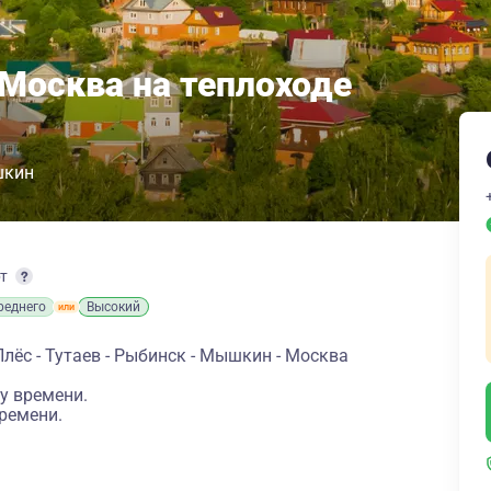
 Москва на теплоходе
кин
рт
реднего
Высокий
Плёс - Тутаев - Рыбинск - Мышкин - Москва
у времени.
ремени.