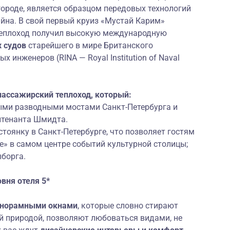
ороде, является образцом передовых технологий
йна. В свой первый круиз «Мустай Карим»
д теплоход получил высокую международную
х судов
старейшего в мире Британского
 инженеров (RINA — Royal Institution of Naval
ассажирский теплоход, который:
ыми разводными мостами Санкт-Петербурга и
йтенанта Шмидта.
стоянку в
Санкт-Петербурге
, что позволяет гостям
де» в самом центре событий культурной столицы;
борга
.
овня о
теля 5*
норамными окнами
, которые словно стирают
 природой, позволяют любоваться видами, не