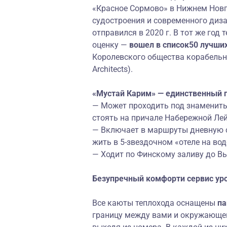
«Красное Сормово» в Нижнем Новг
судостроения и современного диза
отправился в 2020 г. В тот же го
оценку —
в
ошел в
список
50 лучши
Королевского общества корабельных
Architects).
«Мустай Карим» — единственный п
— Может проходить под знаменит
стоять на причале Набережной Ле
— Включает в маршруты дневную 
жить в 5-звездочном «отеле на во
— Ходит по Финскому заливу до
Вы
Безупречный
комфорт
и
сервис ур
Все каюты теплохода оснащены
па
границу между вами и окружающей