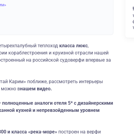
им»
етырехпалубный теплоход
класса люкс
,
рии кораблестроения и круизной отрасли нашей
остроенный на российской судоверфи впервые за
тай Карим» поближе, рассмотреть интерьеры
 можно в
нашем видео
.
 полноценные аналоги отеля 5* с дизайнерскими
канной кухней и непревзойденным уровнем
300 и класса
«река-море»
построен на верфи