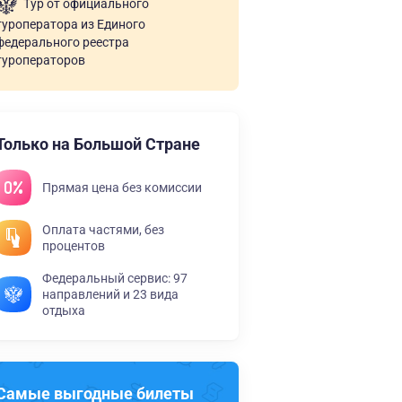
Тур от официального
туроператора из Единого
федерального реестра
туроператоров
Только на Большой Стране
Прямая цена без комиссии
Оплата частями, без
процентов
Федеральный сервис: 97
направлений и 23 вида
отдыха
Самые выгодные билеты