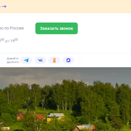
е
но по России
Заказать звонок
00
00
8
до
19
Давайте
дружить: