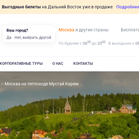
Выгодные билеты
на Дальний Восток уже в продаже
Подробне
Москва
и другие страны
Бесплат
Ваш город?
Да
Нет, выбрать другой
00
00
По будням с
06
до
20
В выходные с
0
КОРПОРАТИВНЫЕ ТУРЫ
О НАС
КОНТАКТЫ
 – Москва на теплоходе Мустай Карим