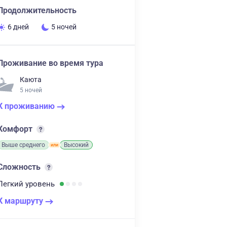
Продолжительность
6 дней
5 ночей
Проживание во время тура
Каюта
5 ночей
К проживанию
Комфорт
Выше среднего
Высокий
Сложность
Легкий
уровень
К маршруту