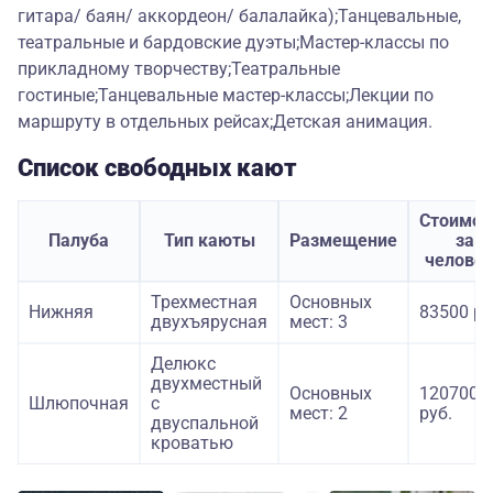
гитара/ баян/ аккордеон/ балалайка);Танцевальные,
театральные и бардовские дуэты;Мастер-классы по
прикладному творчеству;Театральные
гостиные;Танцевальные мастер-классы;Лекции по
маршруту в отдельных рейсах;Детская анимация.
Список свободных кают
Стоимос
Палуба
Тип каюты
Размещение
за
челове
Трехместная
Основных
Нижняя
83500 ру
двухъярусная
мест: 3
Делюкс
двухместный
Основных
120700
Шлюпочная
с
мест: 2
руб.
двуспальной
кроватью