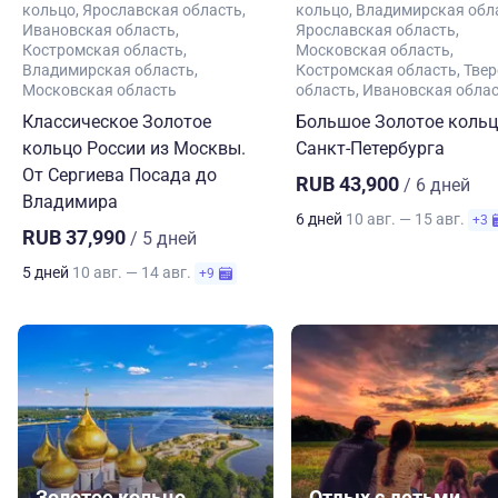
кольцо
Ярославская область
кольцо
Владимирская обл
Ивановская область
Ярославская область
Костромская область
Московская область
Владимирская область
Костромская область
Твер
Московская область
область
Ивановская обла
Классическое Золотое
Большое Золотое кольц
кольцо России из Москвы.
Санкт-Петербурга
От Сергиева Посада до
RUB 43,900
/ 6 дней
Владимира
6 дней
10 авг. — 15 авг.
+3
RUB 37,990
/ 5 дней
5 дней
10 авг. — 14 авг.
+9
Золотое кольцо
Отдых с детьми