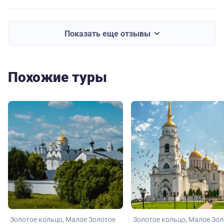
Показать еще отзывы
Похожие туры
Золотое кольцо
Малое Золотое
Золотое кольцо
Малое Зол