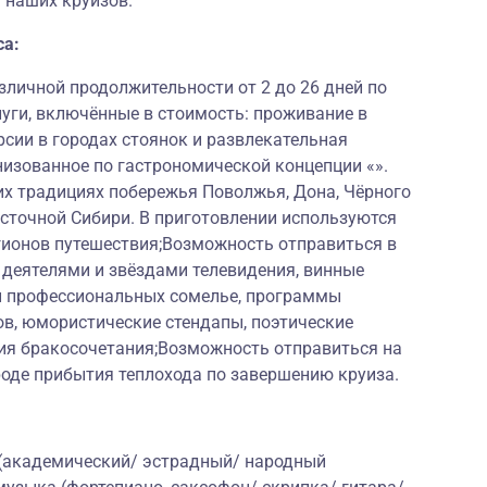
 наших круизов.
са:
личной продолжительности от 2 до 26 дней по
луги, включённые в стоимость: проживание в
рсии в городах стоянок и развлекательная
низованное по гастрономической концепции «».
их традициях побережья Поволжья, Дона, Чёрного
Восточной Сибири. В приготовлении используются
гионов путешествия;Возможность отправиться в
 деятелями и звёздами телевидения, винные
и профессиональных сомелье, программы
ов, юмористические стендапы, поэтические
ия бракосочетания;Возможность отправиться на
роде прибытия теплохода по завершению круиза.
 (академический/ эстрадный/ народный