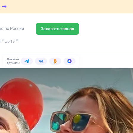
е
но по России
Заказать звонок
00
00
8
до
19
Давайте
дружить: