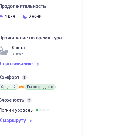
Продолжительность
4 дня
3 ночи
Проживание во время тура
Каюта
3 ночи
К проживанию
Комфорт
Средний
Выше среднего
Сложность
Легкий
уровень
К маршруту