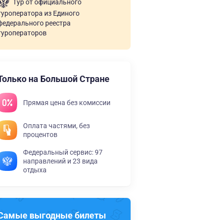
Тур от официального
туроператора из Единого
федерального реестра
туроператоров
Только на Большой Стране
Прямая цена без комиссии
Оплата частями, без
процентов
Федеральный сервис: 97
направлений и 23 вида
отдыха
Самые выгодные билеты