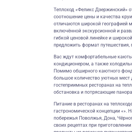
Теплоход «Феликс Дзержинский» от
соотношение цены и качества круи
отличаются широкой географией м
включённой экскурсионной и разв
гибкой ценовой линейке и широко
предложить формат путешествия, 
Вас ждут комфортабельные каюты,
кондиционером, а также холодиль
Помимо обширного каютного фонда
большое количество уютных мест 
гостеприимных ресторанах на теп
обстановка и потрясающие панор
Питание в ресторанах на теплоход
гастрономической концепции «». Н
побережья Поволжья, Дона, Чёрног
своих рецептах при приготовлени