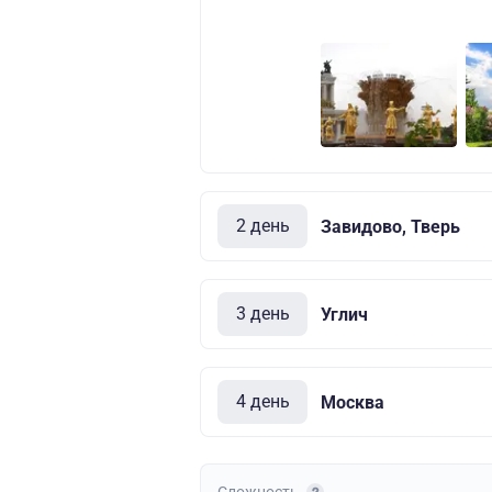
2 день
Завидово, Тверь
3 день
Углич
4 день
Москва