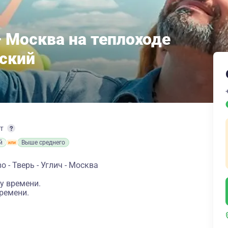
– Москва на теплоходе
ский
рт
й
Выше среднего
 - Тверь - Углич - Москва
у времени.
ремени.