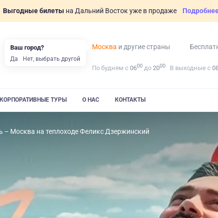
Выгодные билеты
на Дальний Восток уже в продаже
Подробне
Москва
и другие страны
Бесплат
Ваш город?
Да
Нет, выбрать другой
00
00
По будням с
06
до
20
В выходные с
0
КОРПОРАТИВНЫЕ ТУРЫ
О НАС
КОНТАКТЫ
ь – Москва на теплоходе Феликс Дзержинский