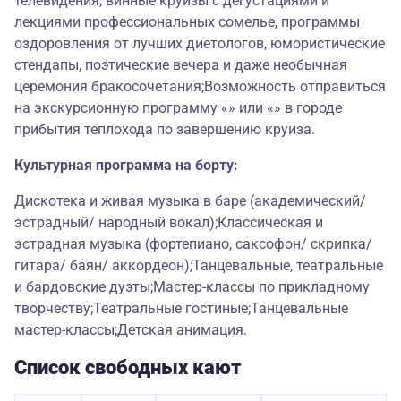
телевидения, винные круизы с дегустациями и
лекциями профессиональных сомелье, программы
оздоровления от лучших диетологов, юмористические
стендапы, поэтические вечера и даже необычная
церемония бракосочетания;Возможность отправиться
на экскурсионную программу «» или «» в городе
прибытия теплохода по завершению круиза.
Культурная программа на борту:
Дискотека и живая музыка в баре (академический/
эстрадный/ народный вокал);Классическая и
эстрадная музыка (фортепиано, саксофон/ скрипка/
гитара/ баян/ аккордеон);Танцевальные, театральные
и бардовские дуэты;Мастер-классы по прикладному
творчеству;Театральные гостиные;Танцевальные
мастер-классы;Детская анимация.
Список свободных кают