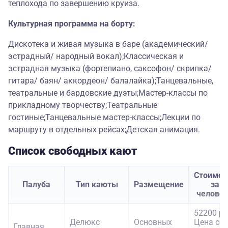
теплохода по завершению круиза.
Культурная программа на борту:
Дискотека и живая музыка в баре (академический/
эстрадный/ народный вокал);Классическая и
эстрадная музыка (фортепиано, саксофон/ скрипка/
гитара/ баян/ аккордеон/ балалайка);Танцевальные,
театральные и бардовские дуэты;Мастер-классы по
прикладному творчеству;Театральные
гостиные;Танцевальные мастер-классы;Лекции по
маршруту в отдельных рейсах;Детская анимация.
Список свободных кают
Стоимос
Палуба
Тип каюты
Размещение
за
челове
52200 ру
Делюкс
Основных
Цена со
Главная