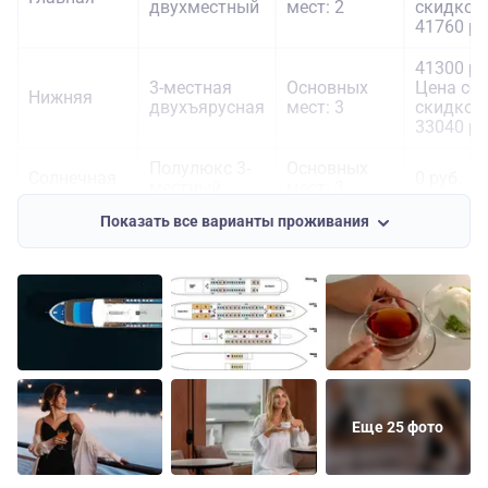
двухместный
мест: 2
скидкой:
41760 ру
41300 ру
3-местная
Основных
Цена со
Нижняя
двухъярусная
мест: 3
скидкой:
33040 ру
Полулюкс 3-
Основных
Солнечная
0 руб.
местный
мест: 3
Показать все варианты проживания
49700 ру
Двухместная
Основных
Цена со
Средняя
одноярусная
мест: 2
скидкой:
39760 ру
56200 ру
Делюкс
Основных
Цена со
Средняя
двухместный
мест: 2
скидкой:
44960 ру
Еще 25 фото
84500 ру
Люкс
Основных
Цена со
Средняя
трехместный
мест: 3
скидкой: