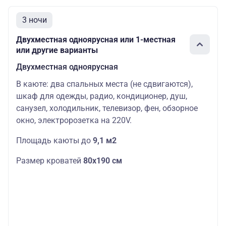
67600 ру
52200 ру
3 ночи
Двухместная
Основных
Цена со
Шлюпочная
одноярусная
мест: 2
скидкой:
Двухместная одноярусная или 1-местная
41760 ру
или другие варианты
Двухместная одноярусная
В каюте: два спальных места (не сдвигаются),
шкаф для одежды, радио, кондиционер, душ,
санузел, холодильник, телевизор, фен, обзорное
окно, электророзетка на 220V.
Площадь каюты до
9,1 м2
Размер кроватей
80х190 см