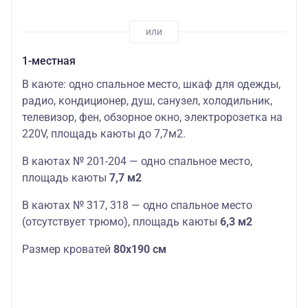
1-местная
В каюте: одно спальное место, шкаф для одежды,
радио, кондиционер, душ, санузел, холодильник,
телевизор, фен, обзорное окно, электророзетка на
220V,
площадь
кают
ы до 7,7м2.
В
кают
ах № 201-204 — одно спальное место,
площадь
кают
ы
7,7 м2
В кают
ах № 317, 318 — одно спальное место
(отсутствует трюмо),
площадь
кают
ы
6,3 м2
Размер кроватей
80х190 см